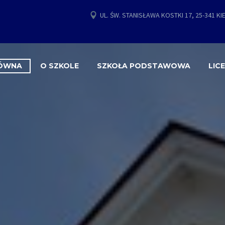
UL. ŚW. STANISŁAWA KOSTKI 17, 25-341 KI
ŁÓWNA
O SZKOLE
SZKOŁA PODSTAWOWA
LIC