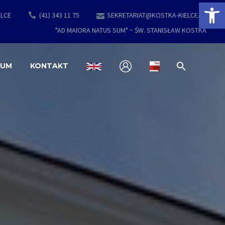
Open 
ELCE
(41) 343 11 75
SEKRETARIAT@KOSTKA-KIELCE.PL
"AD MAIORA NATUS SUM" ~ ŚW. STANISŁAW KOSTKA
EUM
KONTAKT