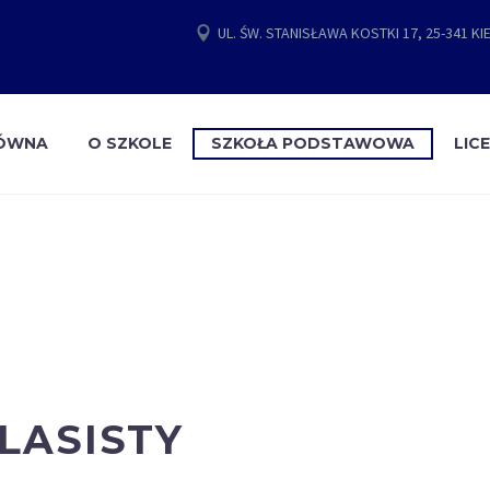
UL. ŚW. STANISŁAWA KOSTKI 17, 25-341 KI
ŁÓWNA
O SZKOLE
SZKOŁA PODSTAWOWA
LIC
LASISTY