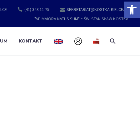
Open 
ELCE
(41) 343 11 75
SEKRETARIAT@KOSTKA-KIELCE.PL
"AD MAIORA NATUS SUM" ~ ŚW. STANISŁAW KOSTKA
EUM
KONTAKT