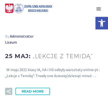
Open 
By
Administrator
Liceum
25 MAJ:
„LEKCJE Z TEMIDĄ”
W maju 2021 klasy IA, IIA i IID odbyły warsztaty online pt.:
„Lekcje z Temidą”. Trwały one dziewięćdziesiąt minut….
READ MORE