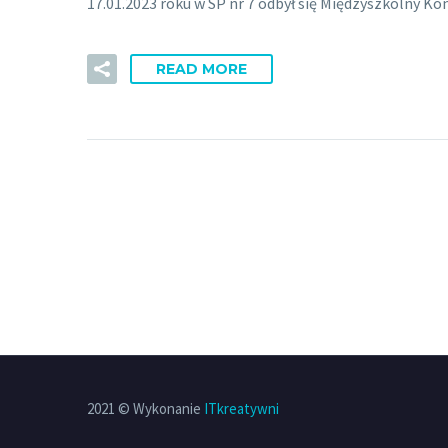
17.01.2023 roku w SP nr 7 odbył się Międzyszkolny Ko
READ MORE
2021 © Wykonanie
ITkreatywni