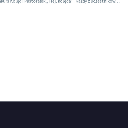
nkurs Kolęd i Pastorałek „ Hej, kolęda” . Każdy z uczestników…