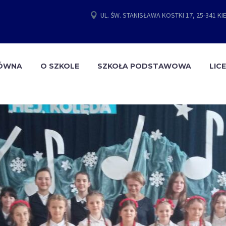
UL. ŚW. STANISŁAWA KOSTKI 17, 25-341 KI
ŁÓWNA
O SZKOLE
SZKOŁA PODSTAWOWA
LIC