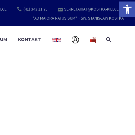
Open 
ELCE
(41) 343 11 75
SEKRETARIAT@KOSTKA-KIELCE.PL
"AD MAIORA NATUS SUM" ~ ŚW. STANISŁAW KOSTKA
EUM
KONTAKT