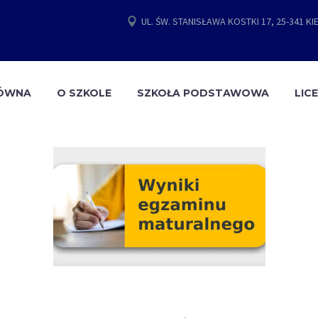
UL. ŚW. STANISŁAWA KOSTKI 17, 25-341 KI
ŁÓWNA
O SZKOLE
SZKOŁA PODSTAWOWA
LIC