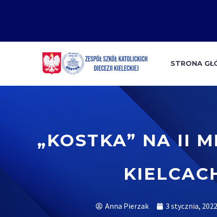
STRONA G
„KOSTKA” NA II 
KIELCAC
Anna Pierzak
3 stycznia, 202