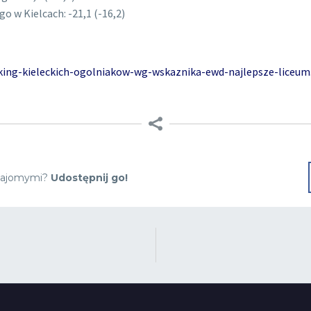
 w Kielcach: -21,1 (-16,2)
anking-kieleckich-ogolniakow-wg-wskaznika-ewd-najlepsze-liceu
 znajomymi?
Udostępnij go!