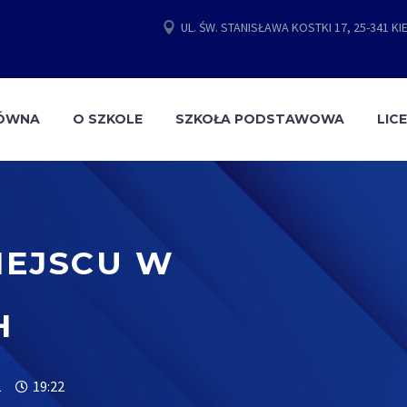
UL. ŚW. STANISŁAWA KOSTKI 17, 25-341 KI
ŁÓWNA
O SZKOLE
SZKOŁA PODSTAWOWA
LIC
MIEJSCU W
H
2
19:22