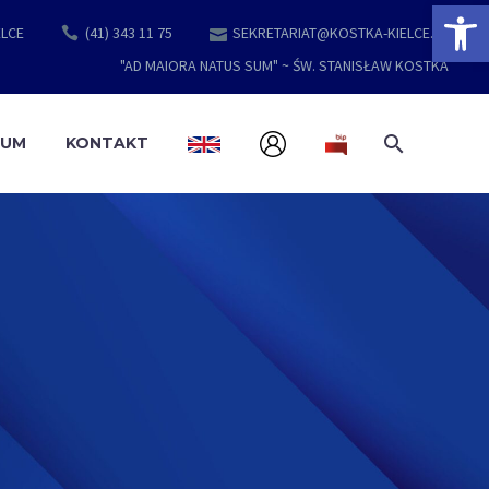
Open 
ELCE
(41) 343 11 75
SEKRETARIAT@KOSTKA-KIELCE.PL
"AD MAIORA NATUS SUM" ~ ŚW. STANISŁAW KOSTKA
EUM
KONTAKT