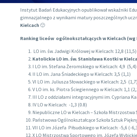
Instytut Badań Edukacyjnych opublikował wskaźniki Edu
gimnazjalnego z wynikami matury poszczególnych uczni
Kielcach
🙂
Ranking liceów ogólnokształcących w Kielcach (wg 
LO im. św. Jadwigi Królowej w Kielcach: 12,8 (11,5)
Katolickie LO im. św. Stanisława Kostki w Kielcac
I LO im. Stefana Żeromskiego w Kielcach: 4,9 (5,4)
II LO im. Jana Śniadeckiego w Kielcach: 3,5 (1,1)
VI LO im. Juliusza Słowackiego w Kielcach: 2,5 (1,7
V LO im. ks. Piotra Ściegiennego w Kielcach: 1,1 (2,
III LO z oddziałami integracyjnymi im. Cypriana Ka
IV LO w Kielcach: -1,3 (0.8)
Niepubliczne LO w Kielcach – Szkoła Mistrzostwa
Państwowa Ogólnokształcące Szkoła Sztuk Pięknych
VII LO im Józefa Piłsudskiego w Kielcach: -5,6 (-6,
X LO Mistrzostwa Sportowego im. Józefa Wybickieg