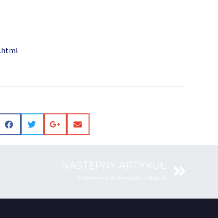
m.html
NASTĘPNY ARTYKUŁ
Świętowanie dziewczynek z klasy Ib