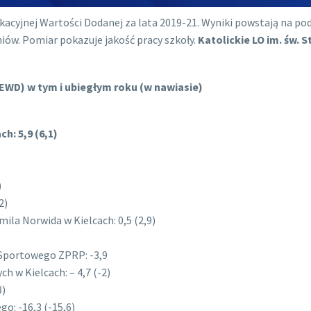
kacyjnej Wartości Dodanej za lata 2019-21. Wyniki powstają na 
ów. Pomiar pokazuje jakość pracy szkoły.
Katolickie LO im. św. 
EWD) w tym i ubiegłym roku (w nawiasie)
h: 5,9 (6,1)
)
2)
mila Norwida w Kielcach: 0,5 (2,9)
 Sportowego ZPRP: -3,9
 w Kielcach: – 4,7 (-2)
3)
o: -16,3 (-15,6)