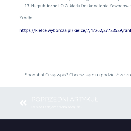
Niepubliczne LO Zakładu Doskonalenia Zawodowego
Zródło:
https://kielce.wyborcza.pl/kielce/7,47262,27728529,r
Spodobał Ci się wpis? Chcesz się nim podzielić ze
POPRZEDNI ARTYKUŁ
Dziś do Betlejem trzeba nocą iść…