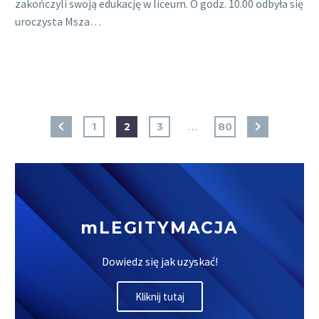
zakończyli swoją edukację w liceum. O godz. 10.00 odbyła się
uroczysta Msza…
1
2
3
…
80
mLEGITYMACJA
Dowiedz się jak uzyskać!
Kliknij tutaj