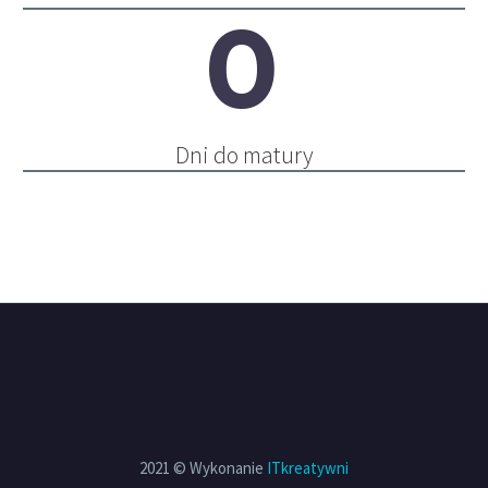
0
Dni do matury
2021 © Wykonanie
ITkreatywni