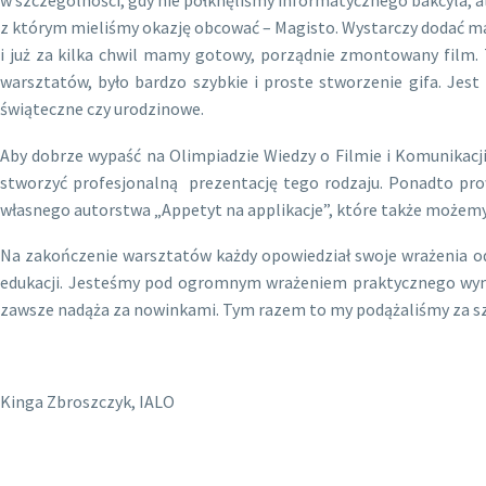
z którym mieliśmy okazję obcować – Magisto. Wystarczy dodać ma
i już za kilka chwil mamy gotowy, porządnie zmontowany film. 
warsztatów, było bardzo szybkie i proste stworzenie gifa. Jest
świąteczne czy urodzinowe.
Aby dobrze wypaść na Olimpiadzie Wiedzy o Filmie i Komunikacji 
stworzyć profesjonalną prezentację tego rodzaju. Ponadto prowad
własnego autorstwa „Appetyt na applikacje”, które także możem
Na zakończenie warsztatów każdy opowiedział swoje wrażenia odn
edukacji. Jesteśmy pod ogromnym wrażeniem praktycznego wymiar
zawsze nadąża za nowinkami. Tym razem to my podążaliśmy za sz
Kinga Zbroszczyk, IALO