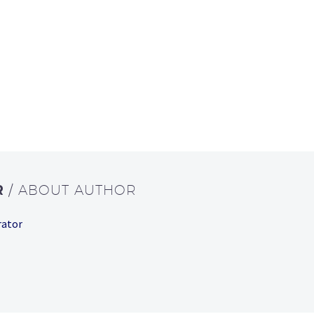
R
/ ABOUT AUTHOR
rator