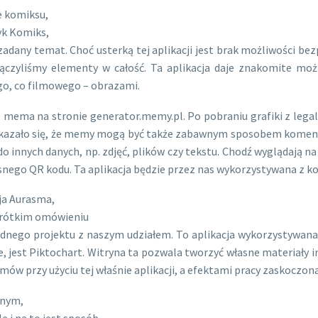
e komiksu,
yk Komiks,
adany temat. Choć usterką tej aplikacji jest brak możliwości bez
łączyliśmy elementy w całość. Ta aplikacja daje znakomite możl
ego, co filmowego – obrazami.
mema na stronie generator.memy.pl. Po pobraniu grafiki z legal
kazało się, że memy mogą być także zabawnym sposobem komento
 innych danych, np. zdjęć, plików czy tekstu. Chodź wyglądają na 
nego QR kodu. Ta aplikacja będzie przez nas wykorzystywana z kolei
ja Aurasma,
 krótkim omówieniu
jednego projektu z naszym udziałem. To aplikacja wykorzystywan
 jest Piktochart. Witryna ta pozwala tworzyć własne materiały in
mów przy użyciu tej właśnie aplikacji, a efektami pracy zaskoczo
anym,
 i na to jest sposób,