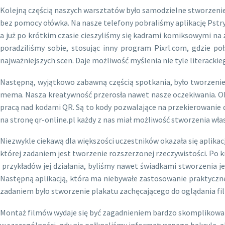
Kolejną częścią naszych warsztatów było samodzielne stworzeni
bez pomocy ołówka. Na nasze telefony pobraliśmy aplikację Pstr
a już po krótkim czasie cieszyliśmy się kadrami komiksowymi na z
poradziliśmy sobie, stosując inny program Pixrl.com, gdzie po
najważniejszych scen. Daje możliwość myślenia nie tyle literacki
Następną, wyjątkowo zabawną częścią spotkania, było tworzenie 
mema. Nasza kreatywność przerosła nawet nasze oczekiwania. O
pracą nad kodami QR. Są to kody pozwalające na przekierowanie do
na stronę qr-online.pl każdy z nas miał możliwość stworzenia włas
Niezwykle ciekawą dla większości uczestników okazała się aplikac
której zadaniem jest tworzenie rozszerzonej rzeczywistości. Po
przykładów jej działania, byliśmy nawet świadkami stworzenia 
Następną aplikacją, która ma niebywałe zastosowanie praktyczne,
zadaniem było stworzenie plakatu zachęcającego do oglądania fil
Montaż filmów wydaje się być zagadnieniem bardzo skomplikow
w szczególności, gdy nie połknęliśmy informatycznego bakcyla, ale