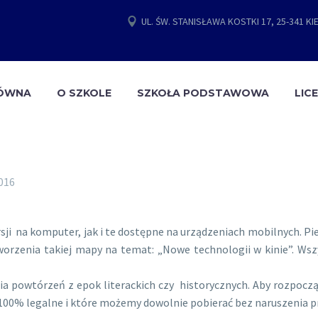
UL. ŚW. STANISŁAWA KOSTKI 17, 25-341 KI
ŁÓWNA
O SZKOLE
SZKOŁA PODSTAWOWA
LIC
016
 na komputer, jak i te dostępne na urządzeniach mobilnych. Pierw
orzenia takiej mapy na temat: „Nowe technologii w kinie”. Wszy
ia powtórzeń z epok literackich czy historycznych. Aby rozpocz
 100% legalne i które możemy dowolnie pobierać bez naruszenia pr