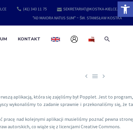
Open 
ELCE
(41) 343 11 75
SEKRETARIAT@KOSTKA-KIELCE.PL
"AD MAIORA NATUS SUM" ~ ŚW. STANISŁAW KOSTKA
EUM
KONTAKT



szą aplikacją, która się zajęliśmy był Popplet. Jest to program,
scy wykonaliśmy to zadanie sprawnie i przekonaliśmy się, że ta
ąć pracę nad kolejnymi aplikacji musieliśmy poznać pewna stronę
aw autorskich, co wiąże się z licencjami Creative Commons.