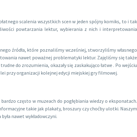
płatnego scalenia wszystkich scen w jeden spójny komiks, to i tak
iwości powtarzania lektur, wybierania z nich i interpretowania
nego źródła, które poznaliśmy wcześniej, stworzyliśmy własnego
wania nawet poważnej problematyki lektur. Zajęliśmy się także
trudne do zrozumienia, okazały się zaskakująco łatwe . Po wejściu
 przy organizacji kolejnej edycji miejskiej gry filmowej.
a bardzo często w muzeach do pogłębiania wiedzy o eksponatach.
formacyjne takie jak plakaty, broszury czy choćby ulotki. Naszym
na była nawet wykładowczyni.