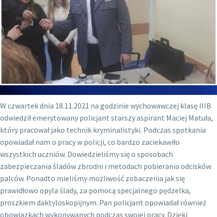
W czwartek dnia 18.11.2021 na godzinie wychowawczej klasę IIIB
odwiedził emerytowany policjant starszy aspirant Maciej Matuła,
który pracował jako technik kryminalistyki. Podczas spotkania
opowiadał nam o pracy w policji, co bardzo zaciekawiło
wszystkich uczniów. Dowiedzieliśmy się o sposobach
zabezpieczania śladów zbrodni i metodach pobierania odcisków
palców. Ponadto mieliśmy możliwość zobaczenia jak się
prawidłowo opyla ślady, za pomocą specjalnego pędzelka,
proszkiem daktyloskopijnym. Pan policjant opowiadał również
obowiązkach wykonywanych podczas swojej pracy. Dzięki