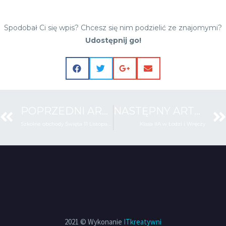
Spodobał Ci się wpis? Chcesz się nim podzielić ze znajomymi?
Udostępnij go!
POPRZEDNI ARTYKUŁ
NASTĘPNY ARTYKUŁ
Szkolne obchody Święta 11 Listopada
Klasa IIA w Łodzi i Wręczy
2021 © Wykonanie
ITkreatywni