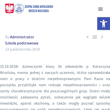
Open 



By
Administrator
Szkoła podstawowa
23 października 2018
15.10.2018r dziewczynki klasy 3b odwiedziła p. Katarzyna
Wrońska, mama jednej z naszych uczennic, która opowiedziała
nam o pracy z dziećmi niepełnosprawnymi. Pani Kasia na
początku przybliżyła nam rodzaje niepełnosprawności i oraz
cechy charakterystyczne dla poszczególnych grup. Dzieci miały
możliwość zadawania pytań, zobaczenia jak wygląda wózek
inwalidzki, aparat słuchowy, a także mogły poznać sposoby
porozumiewania się osób niepełnosprawnych, takie jak język