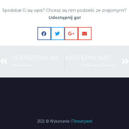
Spodobał Ci się wpis? Chcesz się nim podzielić ze znajomymi?
Udostępnij go!
POPRZEDNI ARTYKUŁ
NASTĘPNY ARTYKUŁ
Misyjna kostka
Sukces naszych siatkarek
2021 © Wykonanie
ITkreatywni