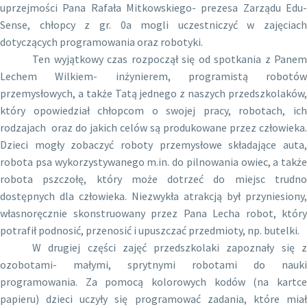
uprzejmości Pana Rafała Mitkowskiego- prezesa Zarządu Edu-
Sense, chłopcy z gr. 0a mogli uczestniczyć w zajęciach
dotyczących programowania oraz robotyki.
Ten wyjątkowy czas rozpoczął się od spotkania z Panem
Lechem Wilkiem- inżynierem, programistą robotów
przemysłowych, a także Tatą jednego z naszych przedszkolaków,
który opowiedział chłopcom o swojej pracy, robotach, ich
rodzajach
oraz do jakich celów są produkowane przez człowieka.
Dzieci mogły zobaczyć roboty przemysłowe składające auta,
robota psa wykorzystywanego m.in. do pilnowania owiec, a także
robota pszczołę, który może dotrzeć do miejsc trudno
dostępnych dla człowieka. Niezwykła atrakcją był przyniesiony,
własnoręcznie skonstruowany przez Pana Lecha robot, który
potrafił podnosić, przenosić i upuszczać przedmioty, np. butelki.
W drugiej części zajęć przedszkolaki zapoznały się z
ozobotami- małymi, sprytnymi robotami do nauki
programowania. Za pomocą kolorowych kodów (na kartce
papieru) dzieci uczyły się programować zadania, które miał