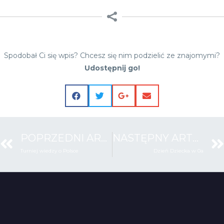
Spodobał Ci się wpis? Chcesz się nim podzielić ze znajomymi?
Udostępnij go!
POPRZEDNI ARTYKUŁ
NASTĘPNY ARTYKUŁ
Turniej wiedzy o Polsce
Dzień Dziecka w 0a