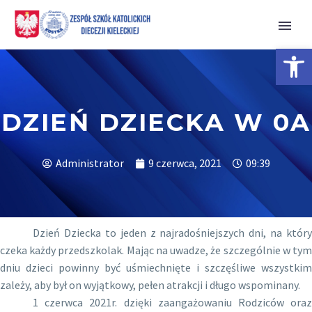
Open 
DZIEŃ DZIECKA W 0A
Administrator
9 czerwca, 2021
09:39
Dzień Dziecka to jeden z najradośniejszych dni, na który
czeka każdy przedszkolak. Mając na uwadze, że szczególnie w tym
dniu dzieci powinny być uśmiechnięte i szczęśliwe wszystkim
zależy, aby był on wyjątkowy, pełen atrakcji i długo wspominany.
1 czerwca 2021r. dzięki zaangażowaniu Rodziców oraz