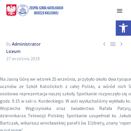
Open 



By
Administrator
Liceum
27 września 2018
Na Jasną Górę we wtorek 25 września, przybyło około dwa tysiące
uczniów ze Szkół Katolickich z całej Polski, a wśród nich 5
osobowa reprezentacja naszej szkoły. Spotkanie rozpoczęło się o
godz. 9.15 w sali o. Kordeckiego. W auli wysłuchaliśmy wykładu ks.
Wojciecha Węgrzyniaka oraz świadectwa Rafała Patyry,
dziennikarza Telewizji Polskiej. Spotkanie uzupełniał ks. Jakub
Bartczak, wikariusz wrocławskiej parafii św. Elżbiety, znany ‘raper
w sutannie’.