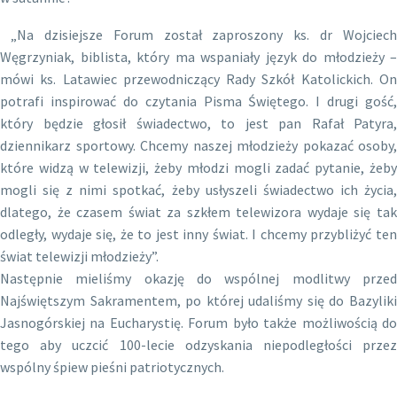
„Na dzisiejsze Forum został zaproszony ks. dr Wojciech
Węgrzyniak, biblista, który ma wspaniały język do młodzieży –
mówi ks. Latawiec przewodniczący Rady Szkół Katolickich. On
potrafi inspirować do czytania Pisma Świętego. I drugi gość,
który będzie głosił świadectwo, to jest pan Rafał Patyra,
dziennikarz sportowy. Chcemy naszej młodzieży pokazać osoby,
które widzą w telewizji, żeby młodzi mogli zadać pytanie, żeby
mogli się z nimi spotkać, żeby usłyszeli świadectwo ich życia,
dlatego, że czasem świat za szkłem telewizora wydaje się tak
odległy, wydaje się, że to jest inny świat. I chcemy przybliżyć ten
świat telewizji młodzieży”.
Następnie mieliśmy okazję do wspólnej modlitwy przed
Najświętszym Sakramentem, po której udaliśmy się do Bazyliki
Jasnogórskiej na Eucharystię. Forum było także możliwością do
tego aby uczcić 100-lecie odzyskania niepodległości przez
wspólny śpiew pieśni patriotycznych.