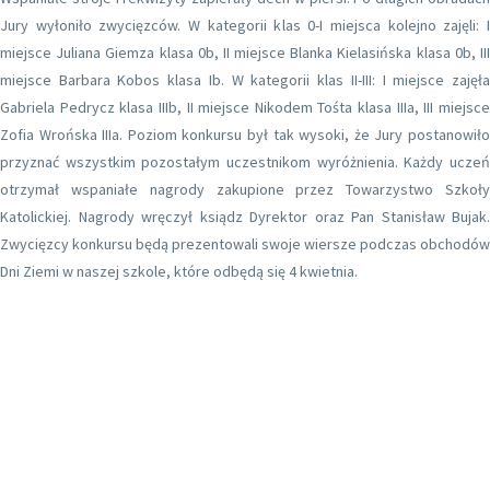
Jury wyłoniło zwycięzców. W kategorii klas 0-I miejsca kolejno zajęli: I
miejsce Juliana Giemza klasa 0b, II miejsce Blanka Kielasińska klasa 0b, III
miejsce Barbara Kobos klasa Ib. W kategorii klas II-III: I miejsce zajęła
Gabriela Pedrycz klasa IIIb, II miejsce Nikodem Tośta klasa IIIa, III miejsce
Zofia Wrońska IIIa. Poziom konkursu był tak wysoki, że Jury postanowiło
przyznać wszystkim pozostałym uczestnikom wyróżnienia. Każdy uczeń
otrzymał wspaniałe nagrody zakupione przez Towarzystwo Szkoły
Katolickiej. Nagrody wręczył ksiądz Dyrektor oraz Pan Stanisław Bujak.
Zwycięzcy konkursu będą prezentowali swoje wiersze podczas obchodów
Dni Ziemi w naszej szkole, które odbędą się 4 kwietnia.