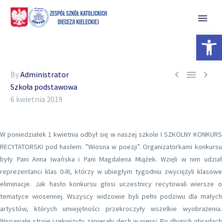
Open 



By
Administrator
Szkoła podstawowa
6 kwietnia 2019
W poniedziałek 1 kwietnia odbył się w naszej szkole I SZKOLNY KONKURS
RECYTATORSKI pod hasłem: ”Wiosna w poezji”. Organizatorkami konkursu
były Pani Anna Iwańska i Pani Magdalena Miążek. Wzięli w nim udział
reprezentanci klas 0-III, którzy w ubiegłym tygodniu zwyciężyli klasowe
eliminacje. Jak hasło konkursu głosi uczestnicy recytowali wiersze o
tematyce wiosennej. Wszyscy widzowie byli pełni podziwu dla małych
artystów, których umiejętności przekroczyły wszelkie wyobrażenia.
Wspaniałe stroje i rekwizyty zapierały dech w piersi. Po długich obradach