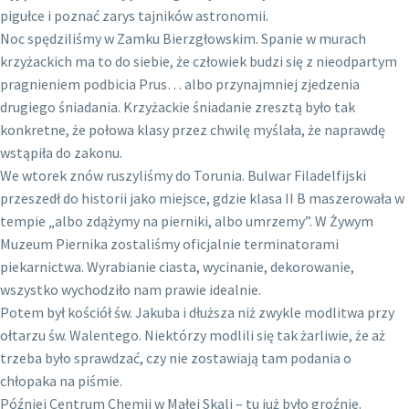
pigułce i poznać zarys tajników astronomii.
Noc spędziliśmy w Zamku Bierzgłowskim. Spanie w murach
krzyżackich ma to do siebie, że człowiek budzi się z nieodpartym
pragnieniem podbicia Prus… albo przynajmniej zjedzenia
drugiego śniadania. Krzyżackie śniadanie zresztą było tak
konkretne, że połowa klasy przez chwilę myślała, że naprawdę
wstąpiła do zakonu.
We wtorek znów ruszyliśmy do Torunia. Bulwar Filadelfijski
przeszedł do historii jako miejsce, gdzie klasa II B maszerowała w
tempie „albo zdążymy na pierniki, albo umrzemy”. W Żywym
Muzeum Piernika zostaliśmy oficjalnie terminatorami
piekarnictwa. Wyrabianie ciasta, wycinanie, dekorowanie,
wszystko wychodziło nam prawie idealnie.
Potem był kościół św. Jakuba i dłuższa niż zwykle modlitwa przy
ołtarzu św. Walentego. Niektórzy modlili się tak żarliwie, że aż
trzeba było sprawdzać, czy nie zostawiają tam podania o
chłopaka na piśmie.
Później Centrum Chemii w Małej Skali – tu już było groźnie.