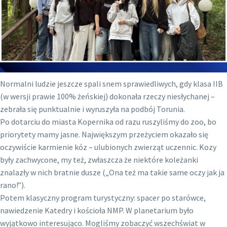
Normalni ludzie jeszcze spali snem sprawiedliwych, gdy klasa IIB
(w wersji prawie 100% żeńskiej) dokonała rzeczy niesłychanej –
zebrała się punktualnie i wyruszyła na podbój Torunia.
Po dotarciu do miasta Kopernika od razu ruszyliśmy do zoo, bo
priorytety mamy jasne. Największym przeżyciem okazało się
oczywiście karmienie kóz – ulubionych zwierząt uczennic. Kozy
były zachwycone, my też, zwłaszcza że niektóre koleżanki
znalazły w nich bratnie dusze („Ona też ma takie same oczy jak ja
rano!”).
Potem klasyczny program turystyczny: spacer po starówce,
nawiedzenie Katedry i kościoła NMP. W planetarium było
wyjątkowo interesująco. Mogliśmy zobaczyć wszechświat w