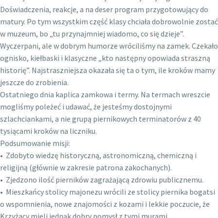
Doświadczenia, reakcje, a na deser program przygotowujący do
matury. Po tym wszystkim część klasy chciała dobrowolnie zostać
w muzeum, bo „tu przynajmniej wiadomo, co się dzieje”.
Wyczerpani, ale w dobrym humorze wróciliśmy na zamek. Czekało
ognisko, kiełbaski i klasyczne „kto następny opowiada straszną
historię”. Najstraszniejsza okazała się ta o tym, ile kroków mamy
jeszcze do zrobienia.
Ostatniego dnia kaplica zamkowa i termy. Na termach wreszcie
mogliśmy poleżeć i udawać, że jesteśmy dostojnymi
szlachciankami, a nie grupą piernikowych terminatorów z 40
tysiącami kroków na liczniku.
Podsumowanie misji:
• Zdobyto wiedzę historyczną, astronomiczną, chemiczną i
religijną (głównie w zakresie patrona zakochanych).
• Zjedzono ilość pierników zagrażającą zdrowiu publicznemu.
• Mieszkańcy stolicy majonezu wrócili ze stolicy piernika bogatsi
o wspomnienia, nowe znajomości z kozami i lekkie poczucie, że
Krzyżacy mieli jednak dobry pomysł z tymi murami.