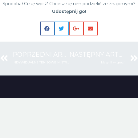
Spodobał Ci się wpis? Chcesz się nim podzielić ze znajomymi?
Udostępnij go!
POPRZEDNI ARTYKUŁ
NASTĘPNY ARTYKUŁ
INDYWIDUALNE TENISOWE MISTRZOSTWA LICEUM KATOLICKIEGO
klasy III w grecji
2021 © Wykonanie
ITkreatywni