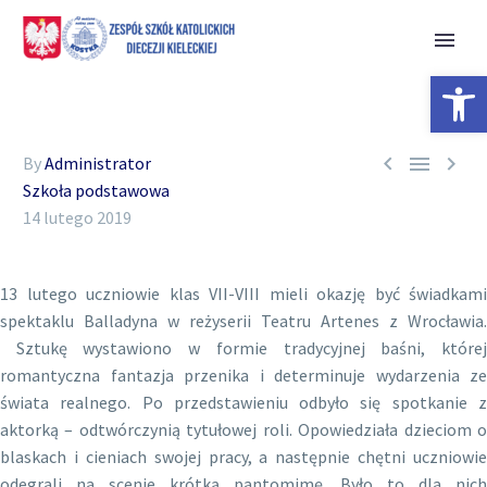
Open 



By
Administrator
Szkoła podstawowa
14 lutego 2019
13 lutego uczniowie klas VII-VIII mieli okazję być świadkami
spektaklu Balladyna w reżyserii Teatru Artenes z Wrocławia.
Sztukę wystawiono w formie tradycyjnej baśni, której
romantyczna fantazja przenika i determinuje wydarzenia ze
świata realnego. Po przedstawieniu odbyło się spotkanie z
aktorką – odtwórczynią tytułowej roli. Opowiedziała dzieciom o
blaskach i cieniach swojej pracy, a następnie chętni uczniowie
odegrali na scenie krótką pantomimę. Było to dla nich