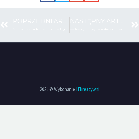
POPRZEDNI ARTYKUŁ
NASTĘPNY ARTYKUŁ
finał konkursu kielce – miasto legionów
posłuchaj audycji w radiu em – piatek godz. 20.00
2021 © Wykonanie
ITkreatywni