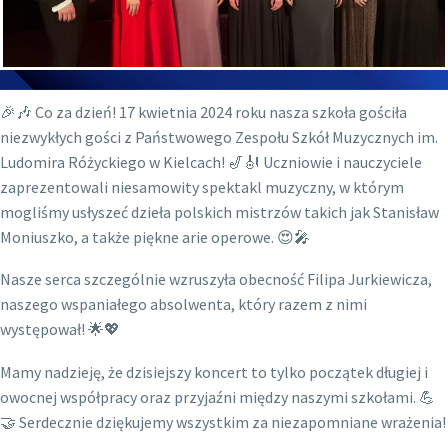
🎉🎶 Co za dzień! 17 kwietnia 2024 roku nasza szkoła gościła
niezwykłych gości z Państwowego Zespołu Szkół Muzycznych im.
Ludomira Różyckiego w Kielcach! 🎷🎻 Uczniowie i nauczyciele
zaprezentowali niesamowity spektakl muzyczny, w którym
mogliśmy usłyszeć dzieła polskich mistrzów takich jak Stanisław
Moniuszko, a także piękne arie operowe. 😍🎤
Nasze serca szczególnie wzruszyła obecność Filipa Jurkiewicza,
naszego wspaniałego absolwenta, który razem z nimi
występował! 🌟💖
Mamy nadzieję, że dzisiejszy koncert to tylko początek długiej i
owocnej współpracy oraz przyjaźni między naszymi szkołami. 💪
🤝 Serdecznie dziękujemy wszystkim za niezapomniane wrażenia!