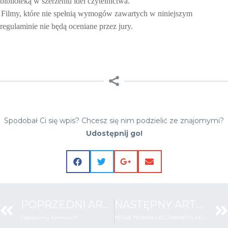
biblioteką w szerzeniu idei czytelnictwa.
Filmy, które nie spełnią wymogów zawartych w niniejszym
regulaminie nie będą oceniane przez jury.
Spodobał Ci się wpis? Chcesz się nim podzielić ze znajomymi?
Udostępnij go!
POPRZEDNI ARTYKUŁ
NASTĘPNY ARTYKUŁ
Ogłaszamy konkurs !!!
NOWE TERMINY EGZAMINÓW I DNI WOLNYCH