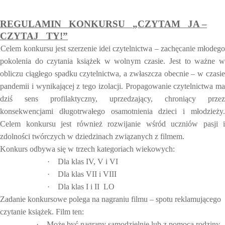
REGULAMIN
KONKURSU
„CZYTAM
JA –
CZYTAJ
TY!”
Celem konkursu jest szerzenie idei czytelnictwa – zachęcanie młodeg
pokolenia do czytania książek w wolnym czasie. Jest to ważne w
obliczu ciągłego spadku czytelnictwa, a zwłaszcza obecnie – w czasie
pandemii i wynikającej z tego izolacji. Propagowanie czytelnictwa ma
dziś sens profilaktyczny, uprzedzający, chroniący przez
konsekwencjami długotrwałego osamotnienia dzieci i młodzieży.
Celem konkursu jest również rozwijanie wśród uczniów pasji i
zdolności twórczych w dziedzinach związanych z filmem.
Konkurs odbywa się w trzech kategoriach wiekowych:
·
Dla klas IV, V i VI
·
Dla klas VII i VIII
·
Dla klas I i II
LO
Zadanie konkursowe polega na nagraniu filmu – spotu reklamującego
czytanie książek. Film ten:
·
Może być nagrany samodzielnie lub z pomocą rodziny