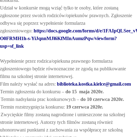
konkursu.
Udział w konkursie mogą wziąć tylko te osoby, które zostaną
zgłoszone przez swoich rodziców/opiekunów prawnych. Zgłoszenie
odbywa się poprzez wypełnienie formularza
zgłoszeniowego:
https://docs.google.com/forms/d/e/1FAIpQLSee
O0FRMH1h-s-YiJqnnMJl6KfMInAumzPqw/viewform?
usp=sf_link
Wypełnienie przez rodzica/opiekuna prawnego formularza
zgłoszeniowego będzie równoznaczne ze zgodą na publikowanie
filmu na szkolnej stronie internetowej.
Film należy wysłać na adres:
biblioteka.kostka.kielce@gmail.com
Termin zgłoszenia do konkursu –
do 15
maja 2020r.
Termin nadsyłania prac konkursowych –
do 10 czerwca 2020r.
Termin rozstrzygnięcia konkursu:
19 czerwca 2020r.
Zwycięskie filmy zostaną nagrodzone i umieszczone na szkolnej
stronie internetowej. Autorzy tych filmów zostaną również
uhonorowani punktami z zachowania za współpracę ze szkolną