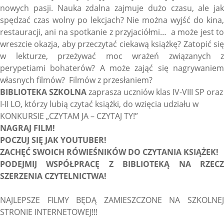
nowych pasji. Nauka zdalna zajmuje dużo czasu, ale jak
spędzać czas wolny po lekcjach? Nie można wyjść do kina,
restauracji, ani na spotkanie z przyjaciółmi… a może jest to
wreszcie okazja, aby przeczytać ciekawą książkę? Zatopić się
w lekturze, przeżywać moc wrażeń związanych z
perypetiami bohaterów? A może zająć się nagrywaniem
własnych filmów? Filmów z przesłaniem?
BIBLIOTEKA SZKOLNA
zaprasza uczniów klas IV-VIII SP oraz
I-II LO, którzy lubią czytać książki, do wzięcia udziału w
KONKURSIE „CZYTAM JA – CZYTAJ TY!”
NAGRAJ FILM!
POCZUJ SIĘ JAK YOUTUBER!
ZACHĘĆ SWOICH RÓWIEŚNIKÓW DO CZYTANIA KSIĄŻEK!
PODEJMIJ WSPÓŁPRACĘ Z BIBLIOTEKĄ NA RZECZ
SZERZENIA CZYTELNICTWA!
NAJLEPSZE FILMY BĘDĄ ZAMIESZCZONE NA SZKOLNEJ
STRONIE INTERNETOWEJ!!!