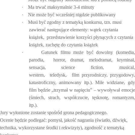
·
Ma trwać maksymalnie 3-4 minuty
·
Nie może być wcześniej nigdzie publikowany
·
Musi być zgodny z tematyką konkursu, tzn. musi
zawierać następujące elementy: wątek czytania
książek,
przedstawienie korzyści płynących z czytania
książek, zachętę do czytania książek
·
Gatunek filmu może być dowolny (komedia
parodia,
horror, dramat, melodramat, kryminał
sensacja, science fiction, musical,
western,
teledysk,
film przyrodniczy, przygodowy
katastroficzny, animowany itp.). Mile widziane, gdy
film będzie „trzymał w napięciu” – wywoływał emocje
(śmiech, strach, współczucie, tęsknotę, romantyzm,
itp.).
Jury wyłonione zostanie spośród grona pedagogicznego.
Ocenie będzie podlegać: pomysł, jakość nagrania (światło, dźwięk,
technika, wykorzystane środki i rekwizyty), zgodność z tematyką