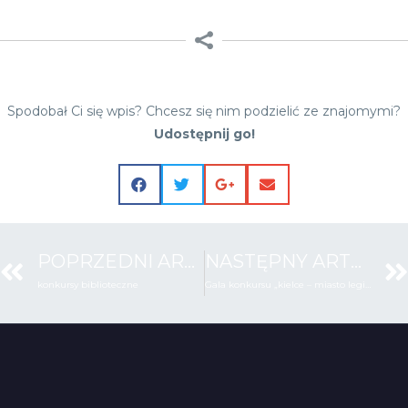
Spodobał Ci się wpis? Chcesz się nim podzielić ze znajomymi?
Udostępnij go!
POPRZEDNI ARTYKUŁ
NASTĘPNY ARTYKUŁ
konkursy biblioteczne
Gala konkursu „kielce – miasto legionów”