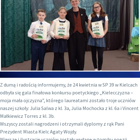
Z dumą i radością informujemy, że 24 kwietnia w SP 39 w Kielcach
odbyła się gala finałowa konkursu poetyckiego „Kielecczyzna –
moja mała ojczyzna”, którego laureatami zostało troje uczniów
naszej szkoły: Julia Salwa z kl. 3a, Julia Mochocka z kl. 6a i Vincent
Małkiewicz Torres z kl. 3b.
Wszyscy zostali nagrodzeni i otrzymali dyplomy z rąk Pani
Prezydent Miasta Kielc Agaty Wojdy.
Wiersze i ilustracje uczniów zostały wydane w tomiku poezji,