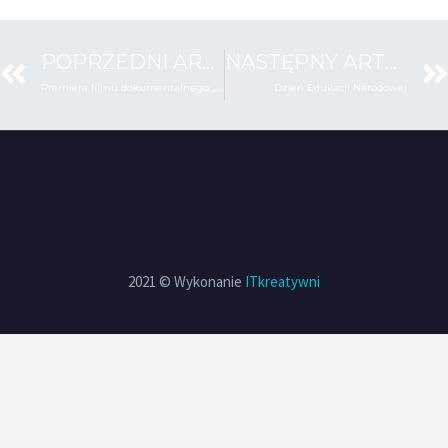
POPRZEDNI ARTYKUŁ
NASTĘPNY ARTYKUŁ
Premiera filmu dokumentalnego „ Droga do śmierci”
Dzień Edukacji Narodowej
2021 © Wykonanie
ITkreatywni