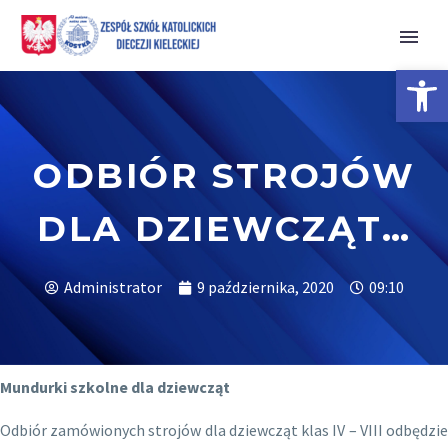
Open 
ODBIÓR STROJÓW
DLA DZIEWCZĄT…
Administrator
9 października, 2020
09:10
Mundurki szkolne dla dziewcząt
Odbiór zamówionych strojów dla dziewcząt klas IV – VIII odbędzie