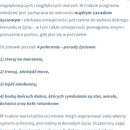
najpiękniejszych i najgłębszych marzeń. W trakcie programu
młodzież jest zachęcana do wierności
mądrym zasadom
życiowym
i zdobywa umiejętności potrzebne do wyboru dobrego
kierunku w życiu – w tym także umiejętność pomagania innym i
proszenia o pomoc, gdy jest się w potrzebie.
Uczniowie poznali
4 polecenia – porady życiowe:
1) steruj na marzenia,
2) trenuj, zdobądź moce,
3) bądź niezłomny,
4) buduj łańcuch dobra, których symbolami są ster, wiosło,
kotwica oraz koło ratunkowe
.
W trakcie warsztatów uczniowie mogli wypracować swój własny
system ochronny, potrzebny w dorosłym życiu. Uczestnicy zajęć