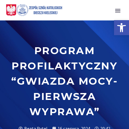
Open 
PROGRAM
PROFILAKTYCZNY
“GWIAZDA MOCY-
PIERWSZA
WYPRAWA”
Beata Pytel
16 czerwca, 2024
20:42