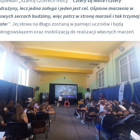
śpiewali „Szantę czterech mocy”:
Cztery są moce i cztery
drużyny, lecz jedna załoga i jeden jest cel. Uśpione marzenia w
swych sercach budzimy, więc patrz w stronę marzeń i tak trzymaj
ste
r”
. Jej słowa na długo zostaną w pamięci uczniów i będą
drogowskazem oraz mobilizacją do realizacji własnych marzeń.