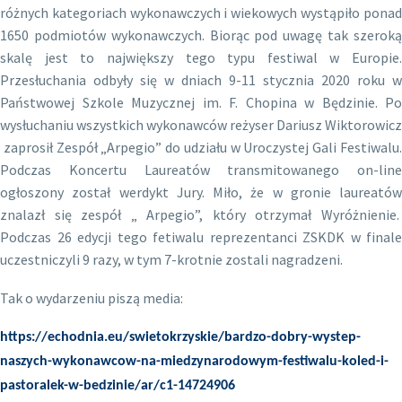
różnych kategoriach wykonawczych i wiekowych wystąpiło ponad
1650 podmiotów wykonawczych. Biorąc pod uwagę tak szeroką
skalę jest to największy tego typu festiwal w Europie.
Przesłuchania odbyły się w dniach 9-11 stycznia 2020 roku w
Państwowej Szkole Muzycznej im. F. Chopina w Będzinie. Po
wysłuchaniu wszystkich wykonawców reżyser Dariusz Wiktorowicz
zaprosił Zespół „Arpegio” do udziału w Uroczystej Gali Festiwalu
Podczas Koncertu Laureatów transmitowanego on-line
ogłoszony został werdykt Jury. Miło, że w gronie laureatów
znalazł się zespół „ Arpegio”, który otrzymał Wyróżnienie.
Podczas 26 edycji tego fetiwalu reprezentanci ZSKDK w finale
uczestniczyli 9 razy, w tym 7-krotnie zostali nagradzeni.
Tak o wydarzeniu piszą media:
https://echodnia.eu/swietokrzyskie/bardzo-dobry-wystep-
naszych-wykonawcow-na-miedzynarodowym-festiwalu-koled-i-
pastoralek-w-bedzinie/ar/c1-14724906