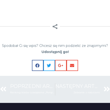
Spodobał Ci się wpis? Chcesz się nim podzielić ze znajomymi?
Udostępnij go!
POPRZEDNI ARTYKUŁ
NASTĘPNY ARTYKUŁ
Ranking liceów czasopisma „Perspektywy”
Zebranie z rodzicami