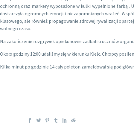
ochronną oraz markery wyposażone w kulki wypełnione farbą . Uc
dostarczyła ogromnych emocji i niezapomnianych wrażeń. Wspólna 
klasowego, ale również propagowanie zdrowej rywalizacji oparte
wolnego czasu.
Na zakończenie rozgrywek opiekunowie zadbali o uczniów organizuj
Około godziny 12:00 udaliśmy się w kierunku Kielc. Chłopcy posile
Kilka minut po godzinie 14 cały peleton zameldował się pod głów