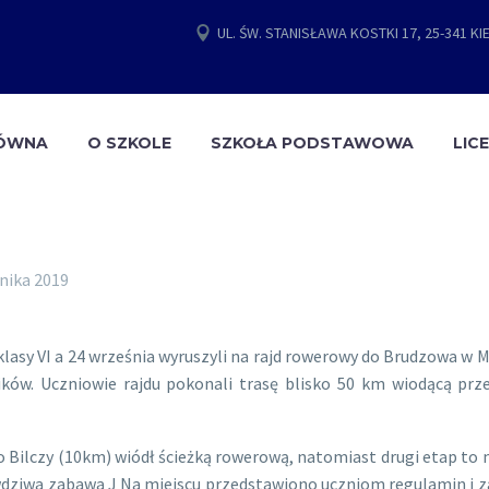
UL. ŚW. STANISŁAWA KOSTKI 17, 25-341 KI
ŁÓWNA
O SZKOLE
SZKOŁA PODSTAWOWA
LIC
nika 2019
y VI a 24 września wyruszyli na rajd rowerowy do Brudzowa w Mor
ów. Uczniowie rajdu pokonali trasę blisko 50 km wiodącą przez
o Bilczy (10km) wiódł ścieżką rowerową, natomiast drugi etap to 
awdziwa zabawa J Na miejscu przedstawiono uczniom regulamin i 