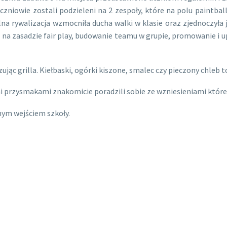
zniowie zostali podzieleni na 2 zespoły, które na polu paintba
rywalizacja wzmocniła ducha walki w klasie oraz zjednoczyła ją 
j na zasadzie fair play, budowanie teamu w grupie, promowanie i
ąc grilla. Kiełbaski, ogórki kiszone, smalec czy pieczony chleb t
ni przysmakami znakomicie poradzili sobie ze wzniesieniami które w
nym wejściem szkoły.