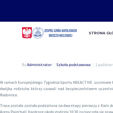
STRONA G
By
Administrator
Szkoła podstawowa
2 paździer
W ramach Europejskiego Tygodnia Sportu #BEACTIVE uczniowie klas
dwójka rodziców którzy czuwali nad bezpieczeństwem uczestnik
Radomice.
Trasa została została podzielona na dwa etapy pierwszy z Kielc d
Areny Paintball Hardcore około godziny 10:30 rozpoczęła się pr