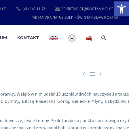
Open 
ELCE
(41) 343 11 75
SEKRETARIAT@KOSTKA-KIELCE.PL
"AD MAIORA NATUS SUM" ~ ŚW. STANISŁAW KOSTKA
EUM
KONTAKT



awicy. Wzięło w nim udział 18 uczniów dwóch nauczycieli a także
 Dyminy, Bilczę Piaseczną Górkę, Bieleckie Młyny, Łabędziów i
malownicze, leśne tereny. Po dotarciu do punktu docelowego czyli
zasady bezpiecznej gry w paintball. Ubrano w kombinezony, maskę