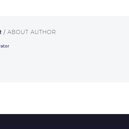
R
/ ABOUT AUTHOR
rator