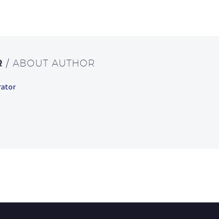
R
/ ABOUT AUTHOR
rator