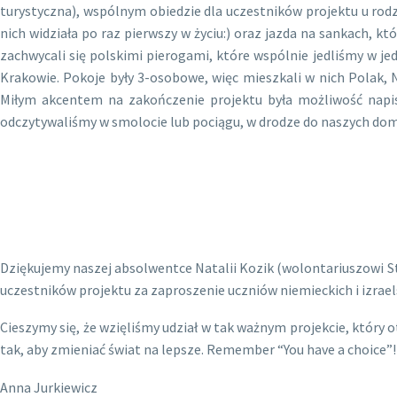
turystyczna), wspólnym obiedzie dla uczestników projektu u rodzin
nich widziała po raz pierwszy w życiu:) oraz jazda na sankach,
zachwycali się polskimi pierogami, które wspólnie jedliśmy w 
Krakowie. Pokoje były 3-osobowe, więc mieszkali w nich Polak, N
Miłym akcentem na zakończenie projektu była możliwość napis
odczytywaliśmy w smolocie lub pociągu, w drodze do naszych domó
Dziękujemy naszej absolwentce Natalii Kozik (wolontariuszowi St
uczestników projektu za zaproszenie uczniów niemieckich i izrae
Cieszymy się, że wzięliśmy udział w tak ważnym projekcie, któr
tak, aby zmieniać świat na lepsze. Remember “You have a choice”!
Anna Jurkiewicz