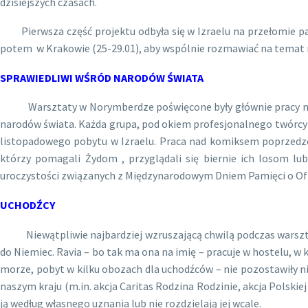
dzisiejszych czasach.
Pierwsza część projektu odbyła się w Izraelu na przełomie paźdz
potem w Krakowie (25-29.01), aby wspólnie rozmawiać na temat ni
SPRAWIEDLIWI WŚRÓD NARODÓW ŚWIATA
Warsztaty w Norymberdze poświęcone były głównie pracy nad kom
narodów świata. Każda grupa, pod okiem profesjonalnego twórcy k
listopadowego pobytu w Izraelu. Praca nad komiksem poprzedz
którzy pomagali Żydom , przyglądali się biernie ich losom 
uroczystości związanych z Międzynarodowym Dniem Pamięci o Ofia
UCHODŹCY
Niewątpliwie najbardziej wzruszającą chwilą podczas warsztató
do Niemiec. Ravia – bo tak ma ona na imię – pracuje w hostelu, 
morze, pobyt w kilku obozach dla uchodźców – nie pozostawiły n
naszym kraju (m.in. akcja Caritas Rodzina Rodzinie, akcja Polskie
ją według własnego uznania lub nie rozdzielają jej wcale.