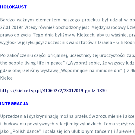
HOLOKAUST
Bardzo ważnym elementem naszego projektu był udział w obch
27.01.2019r. Wtedy również obchodzony jest Międzynarodowy Dzień
prawo do życia. Tego dnia byliśmy w Kielcach, aby tu właśnie, p
wygłosił w języku jidysz uczestnik warsztatów z Izraela – Gili Ro
Po zakończeniu części oficjalnej, uczestnicy tej uroczystości 
the people living life in peace” („Wyobraź sobie, że wszyscy lud
gdzie obejrzeliśmy wystawę „Wspomnijcie na minione dni” (Iz 46
Kielce.
https://kielce.tvp.pl/41060272/28012019-godz-1830
INTEGRACJA
U
przedzenia i dyskryminację można przekuć w zrozumienie i akcep
i budowaniu pozytywnych relacji międzyludzkich. Temu służył cz
jako „Polish dance” i stała się ich ulubionym tańcem) i śpiewi