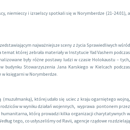
y, niemieccy i izraelscy
spotkali się w Norymberdze (21-24.01), 
dstawiającym najważniejsze sceny z życia Sprawiedliwych wśród
 temat której zebrała materiały w Instytucie Yad Vashem podczas
analizowane były różne postawy ludzi w czasie Holokaustu – tych
 w budynku Stowarzyszenia Jana Karskiego w Kielcach podczas
e w księgarni w Norymberdze.
muzułmanką), której udało się uciec z kraju ogarniętego wojną,
erć rodziców w wyniku działań wojennych, wyprawa pontonem przez
 humanitarna, którą prowadzi kilka organizacji charytatywnych w
Według tego, co usłyszeliśmy od Ravii, agencje rządowe rozdzielają