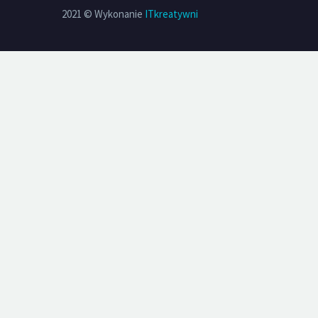
2021 © Wykonanie
ITkreatywni