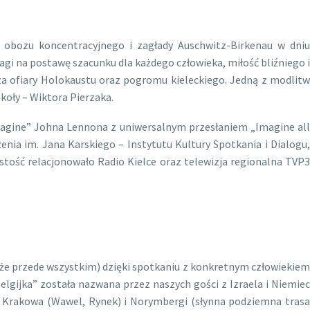
obozu koncentracyjnego i zagłady Auschwitz-Birkenau w dniu
i na postawę szacunku dla każdego człowieka, miłość bliźniego i
 za ofiary Holokaustu oraz pogromu kieleckiego. Jedną z modlitw
zkoły – Wiktora Pierzaka.
„Imagine” Johna Lennona z uniwersalnym przesłaniem „Imagine all
zenia im. Jana Karskiego – Instytutu Kultury Spotkania i Dialogu,
stość relacjonowało Radio Kielce oraz telewizja regionalna TVP3
może przede wszystkim) dzięki spotkaniu z konkretnym człowiekiem
lgijka” została nazwana przez naszych gości z Izraela i Niemiec
iu Krakowa (Wawel, Rynek) i Norymbergi (
słynna podziemna tras