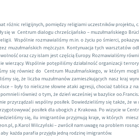
ic religijnych, pomiędzy religiami uczestników projektu, czy
 odbyły się w Centrum dialogu chrześcijańsko – muzułmańskiego 
ii. Wspólnie rozmawialiśmy m.in. o życiu po śmierci, pokazywal
rzez muzułmańskich mężczyzn. Kontynuacja tych warsztatów odb
e wolność oraz czy islam jest częścią Europy. Rozmawialiśmy równie
ie wierzący. Wspólnie potępiliśmy działalność organizacji terrory
aliśmy się również do Centrum Muzułmańskiego, w którym mog
y się, że liczba muzułmanów zamieszkujących nasz kraj wynosi 
lsce – były to nieliczne słowne ataki agresji, chociaż tablica z
pomnieli również o tym, że dzień wcześniej w bazylice oo.Franci
ie przyrządzali wspólny posiłek. Dowiedzieliśmy się także, że w 
 przygotowywać posiłek dla ubogich z Krakowa. Po wizycie w Ce
edzieliśmy się, ilu imigrantów przyjmują kraje, w których miesz
deon.pl, p.Karol Wilczyński – zwrócił nam uwagę na problem rosn
 aby każda parafia przyjęła jedną rodzinę imigrantów.