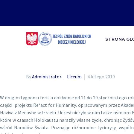
STRONA G
By
Administrator
Liceum
4 lutego 2019
W drugim tygodniu ferii, a dokładnie od 21 do 29 stycznia tego 
części projektu Re*act for Humanity, opracowanym przez Akade
Haviva z Menashe w Izraelu. Uczestniczyło w nim także ośmioro
które w czasach Holokaustu naraziły własne życie, chroniąc Ży
wśród Narodów Świata. Poznając różnorodne życiorysy, wspólni