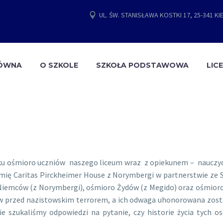
UL. ŚW. STANISŁAWA KOSTKI 17, 25-341 KI
ŁÓWNA
O SZKOLE
SZKOŁA PODSTAWOWA
LIC
roku ośmioro uczniów naszego liceum wraz z opiekunem – nauczycie
mię Caritas Pirckheimer House z Norymbergi w partnerstwie ze 
 Niemców (z Norymbergi), ośmioro Żydów (z Megido) oraz ośmior
dów przed nazistowskim terrorem, a ich odwaga uhonorowana zos
e szukaliśmy odpowiedzi na pytanie, czy historie życia tych 