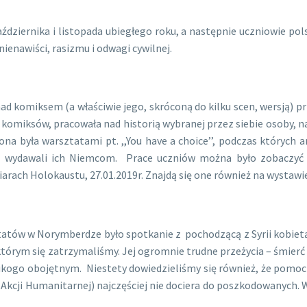
iernika i listopada ubiegłego roku, a następnie uczniowie polsc
enawiści, rasizmu i odwagi cywilnej.
iksem (a właściwie jego, skróconą do kilku scen, wersją) prze
omiksów, pracowała nad historią wybranej przez siebie osoby, na
ona była warsztatami
pt.
,,You have a choice’’, podczas których 
lub wydawali ich Niemcom. Prace uczniów można było zobaczyć
rach Holokaustu, 27.01.2019r. Znajdą się one również na wystawi
w w Norymberdze było spotkanie z pochodzącą z Syrii kobietą (
w którym się zatrzymaliśmy. Jej ogromnie trudne przeżycia – śmi
ikogo obojętnym. Niestety dowiedzieliśmy się również, że pomoc
j Akcji Humanitarnej) najczęściej nie dociera do poszkodowanych. 