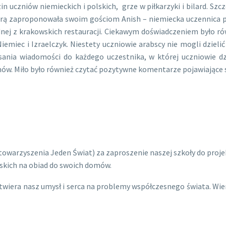
 uczniów niemieckich i polskich, grze w piłkarzyki i bilard. Szcz
 którą zaproponowała swoim gościom Anish – niemiecka uczennica 
jednej z krakowskich restauracji. Ciekawym doświadczeniem było
iemiec i Izraelczyk. Niestety uczniowie arabscy nie mogli dziel
ania wiadomości do każdego uczestnika, w której uczniowie d
w. Miło było również czytać pozytywne komentarze pojawiające si
owarzyszenia Jeden Świat) za zaproszenie naszej szkoły do projek
lskich na obiad do swoich domów.
y otwiera nasz umysł i serca na problemy współczesnego świata. 