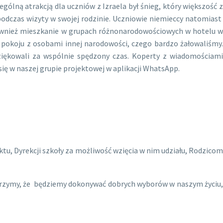
ególną atrakcją dla uczniów z Izraela był śnieg, który większość z
podczas wizyty w swojej rodzinie. Uczniowie niemieccy natomiast
 również mieszkanie w grupach różnonarodowościowych w hotelu w
ić pokoju z osobami innej narodowości, czego bardzo żałowaliśmy.
ziękowali za wspólnie spędzony czas. Koperty z wiadomościami
ę w naszej grupie projektowej w aplikacji WhatsApp.
tu, Dyrekcji szkoły za możliwość wzięcia w nim udziału, Rodzicom
Wierzymy, że będziemy dokonywać dobrych wyborów w naszym życiu,