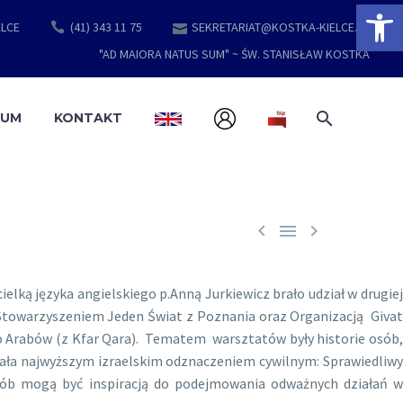
Open 
ELCE
(41) 343 11 75
SEKRETARIAT@KOSTKA-KIELCE.PL
"AD MAIORA NATUS SUM" ~ ŚW. STANISŁAW KOSTKA
EUM
KONTAKT



lką języka angielskiego p.Anną Jurkiewicz brało udział w drugiej
Stowarzyszeniem Jeden Świat z Poznania oraz Organizacją Givat
o Arabów (z Kfar Qara). Tematem warsztatów były historie osób,
tała najwyższym izraelskim odznaczeniem cywilnym: Sprawiedliwy
osób mogą być inspiracją do podejmowania odważnych działań w