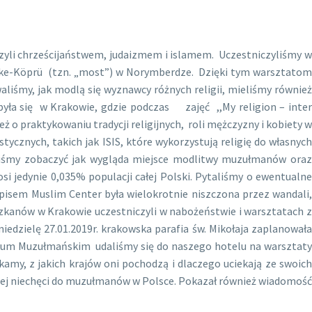
li chrześcijaństwem, judaizmem i islamem. Uczestniczyliśmy w
Brücke-Köprü (tzn. „most”) w Norymberdze. Dzięki tym warsztatom
iśmy, jak modlą się wyznawcy różnych religii, mieliśmy również
yła się w Krakowie, gdzie podczas zajęć ,,My religion – inter
ż o praktykowaniu tradycji religijnych, roli mężczyzny i kobiety w
stycznych, takich jak ISIS, które wykorzystują religię do własnych
liśmy zobaczyć jak wygląda miejsce modlitwy muzułmanów oraz
jedynie 0,035% populacji całej Polski. Pytaliśmy o ewentualne
 napisem Muslim Center była wielokrotnie niszczona przez wandali,
szkanów w Krakowie uczestniczyli w nabożeństwie i warsztatach z
niedzielę 27.01.2019r. krakowska parafia św. Mikołaja zaplanowała
ntrum Muzułmańskim udaliśmy się do naszego hotelu na warsztaty
kamy, z jakich krajów oni pochodzą i dlaczego uciekają ze swoich
ącej niechęci do muzułmanów w Polsce. Pokazał również wiadomość