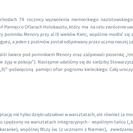
odach 74. rocznicy wyzwolenia niemieckiego nazistowskiego 
 Pamięci o Ofiarach Holokaustu, który ma na celu zwrócenie uwag
rzy pomniku Menory przy al.IX wieków Kielc, wspólnie modlić się
driguez, a jeden z psalmów został odśpiewany przez ucznia naszej s
zapalili świece pod pomnikiem Menory oraz zaśpiewali piosenkę 
zie żyją w pokoju”). Następnie udaliśmy się do siedziby Stowarzys
,9)”-poświęconą pamięci ofiar pogromu kieleckiego. Całą uroczy
tację nie tylko dzięki udziałowi w warsztatach, ale również (a 
as spędzony na warsztatach integracyjnych – wspólnym tańcu („be
e (karaoke), wspólnej Mszy św. (z uczniami z Niemiec), zwiedzan