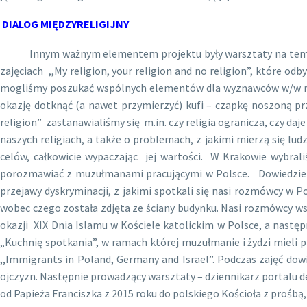
DIALOG MIĘDZYRELIGIJNY
Innym ważnym elementem projektu były warsztaty na temat różn
zajęciach ,,My religion, your religion and no religion”, które
mogliśmy poszukać wspólnych elementów dla wyznawców w/w relig
okazję dotknąć (a nawet przymierzyć) kufi – czapkę noszoną p
religion” zastanawialiśmy się m.in. czy religia ogranicza, czy daj
naszych religiach, a także o problemach, z jakimi mierzą się ludz
celów, całkowicie wypaczając jej wartości. W Krakowie wybr
porozmawiać z muzułmanami pracującymi w Polsce. Dowiedzieliśm
przejawy dyskryminacji, z jakimi spotkali się nasi rozmówcy w Po
wobec czego została zdjęta ze ściany budynku. Nasi rozmówcy ws
okazji XIX Dnia Islamu w Kościele katolickim w Polsce, a następn
„Kuchnię spotkania”, w ramach której muzułmanie i żydzi mieli
,,Immigrants in Poland, Germany and Israel”. Podczas zajęć dowi
ojczyzn. Następnie prowadzący warsztaty – dziennikarz portalu 
od Papieża Franciszka z 2015 roku do polskiego Kościoła z prośbą,