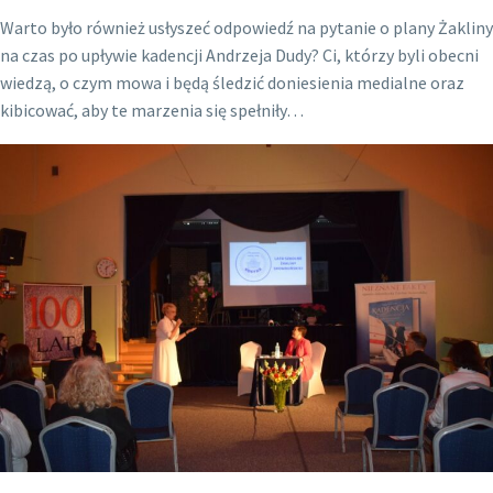
Warto było również usłyszeć odpowiedź na pytanie o plany Żakliny
na czas po upływie kadencji Andrzeja Dudy? Ci, którzy byli obecni
wiedzą, o czym mowa i będą śledzić doniesienia medialne oraz
kibicować, aby te marzenia się spełniły…