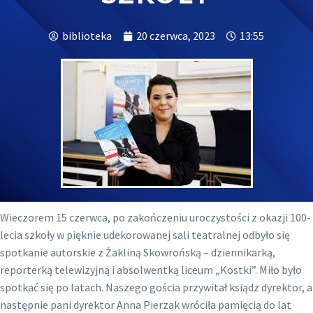
biblioteka
20 czerwca, 2023
13:55
Wieczorem 15 czerwca, po zakończeniu uroczystości z okazji 100-
lecia szkoły w pięknie udekorowanej sali teatralnej odbyło się
spotkanie autorskie z Żakliną Skowrońską – dziennikarką,
reporterką telewizyjną i absolwentką liceum „Kostki”. Miło było
spotkać się po latach. Naszego gościa przywitał ksiądz dyrektor, a
następnie pani dyrektor Anna Pierzak wróciła pamięcią do lat