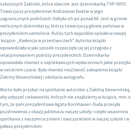
szkolonych Żaklinki, która obecnie jest dziennikarką TVP INFO.
Towarzyszy prezydentowi Andrzejowi Dudzie w jego
zagranicznych podróżach. Odbyła ich już ponad 60. Jest w gronie
nielicznych dziennikarzy, którzy towarzyszą głowie państwa w
prezydenckim samolocie. Kulisy tych wyjazdów opisała w swojej
książce: „Kadencja w przestworzach”. Autorka książki
opowiedziała w jaki sposób rozpoczęła się jej przygoda z
relacjonowaniem podróży prezydenckich. Dziennikarka
opowiadała również o najciekawszych wydarzeniach jakie przeżyła
w ostatnim czasie. Była również możliwość zakupienia książki
Żakliny Skowrońskiej i zdobycia autografu.
Warto było przybyć na spotkanie autorskie z Żakliną Skowrońską,
aby usłyszeć ciekawostki, których nie znajdziemy w książce, min. o
tym, że pani prezydentowa Agata Kornhauser-Duda przesyła
pozdrowienia z okazji jubileuszu naszej szkoły i ciepło wspomina
spotkania z naszymi uczniami i nauczycielami w naszej szkole i w
pałacu prezydenckim.