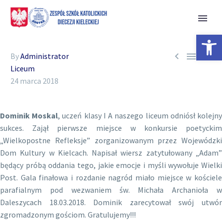
Open 



By
Administrator
Liceum
24 marca 2018
Dominik Moskal
, uczeń klasy I A naszego liceum odniósł kolejn
sukces. Zajął pierwsze miejsce w konkursie poetyckim
„Wielkopostne Refleksje” zorganizowanym przez Wojewódzki
Dom Kultury w Kielcach. Napisał wiersz zatytułowany „Adam”
będący próbą oddania tego, jakie emocje i myśli wywołuje Wielki
Post. Gala finałowa i rozdanie nagród miało miejsce w kościele
parafialnym pod wezwaniem św. Michała Archanioła w
Daleszycach 18.03.2018. Dominik zarecytował swój utwór
zgromadzonym gościom. Gratulujemy!!!