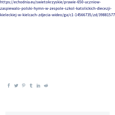
https://echodnia.eu/swietokrzyskie/prawie-650-uczniow-
zaspiewalo-polski-hymn-w-zespole-szkol-katolickich-diecezji-
kieleckiej-w-kielcach-zdjecia-wideo/ga/c1-14566735/zd/39881577