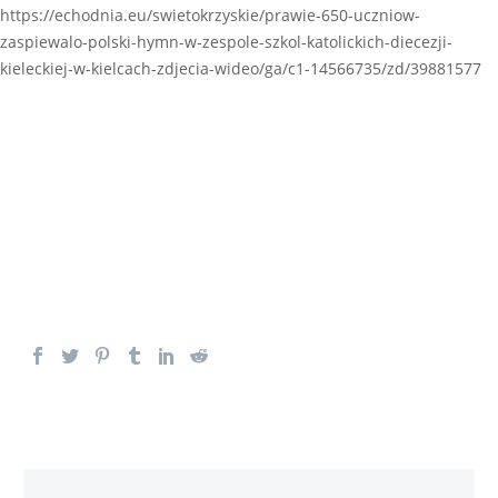
https://echodnia.eu/swietokrzyskie/prawie-650-uczniow-
zaspiewalo-polski-hymn-w-zespole-szkol-katolickich-diecezji-
kieleckiej-w-kielcach-zdjecia-wideo/ga/c1-14566735/zd/39881577