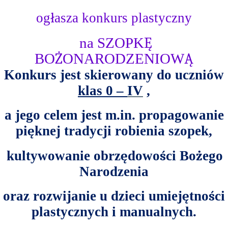
og
ł
asza konkurs plastyczny
na SZOPK
Ę
BO
Ż
ONARODZENIOW
Ą
Konkurs jest skierowany do uczniów
klas 0 –
I
V
,
a jego celem jest m.in. propagowanie
pi
ę
knej tradycji robienia szopek,
kultywowanie obrz
ę
dowo
ś
ci Bo
ż
ego
Narodzenia
oraz rozwijanie u dzieci umiej
ę
tno
ś
ci
plastycznych i manualnych.