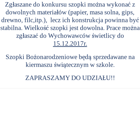
Zg
ł
aszane do konkursu szopki mo
ż
na wykona
ć
z
dowolnych materia
ł
ó
w (papier, masa solna, gips,
drewno, filc,itp.),
lecz ich konstrukcja powinna by
ć
stabilna. Wielko
ść
szopki jest dowolna. Prace mo
ż
na
zg
ł
asza
ć
do Wychowawc
ó
w
ś
wietlicy do
15.12.2017r.
Szopki Bo
ż
onarodzeniowe b
ę
d
ą
sprzedawane na
kiermaszu
ś
w
ią
tecznym w szkole.
ZAPRASZAMY DO UDZIA
Ł
U!!