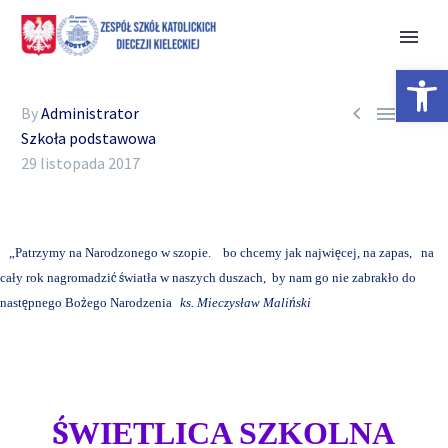
Open 



By
Administrator
Szkoła podstawowa
29 listopada 2017
„Patrzymy na Narodzonego w szopie. bo chcemy jak najwi
ę
cej, na zapas,
na
ca
ł
y rok nagromadzi
ć
ś
wiat
ł
a w naszych duszach,
by nam go nie zabrak
ł
o do
nast
ę
pnego Bo
ż
ego Narodzenia
ks. Mieczysław Mali
ń
ski
Ś
WIETLICA SZKOLNA