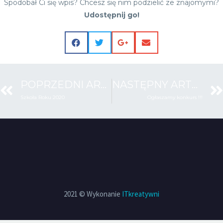
Spodobał Ci się wpis? Chcesz się nim podzielić ze znajomymi?
Udostępnij go!
POPRZEDNI ARTYKUŁ
NASTĘPNY ARTYKUŁ
Szkoła Roku 2020
Ogłaszamy konkurs !!!
2021 © Wykonanie
ITkreatywni