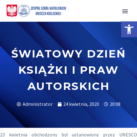
Open 
ŚWIATOWY DZIEŃ
KSIĄŻKI I PRAW
AUTORSKICH
Administrator
24 kwietnia, 2020
20:08
23 kwietnia obchodzony był ustanowiony przez UNESCO