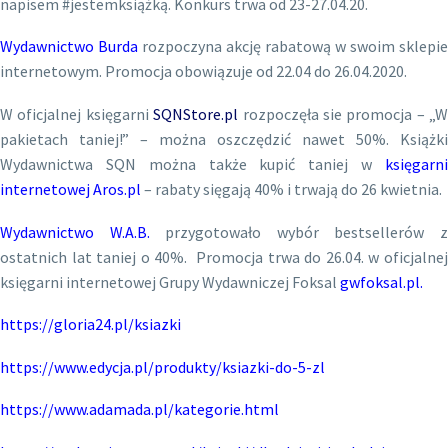
napisem #jestemksiążką. Konkurs trwa od 23-27.04.20.
Wydawnictwo Burda
rozpoczyna akcję rabatową w swoim sklepie
internetowym. Promocja obowiązuje od 22.04 do 26.04.2020.
W oficjalnej księgarni
SQNStore.pl
rozpoczęła sie promocja – „W
pakietach taniej!” – można oszczędzić nawet 50%. Książki
Wydawnictwa SQN można także kupić taniej w
księgarni
internetowej Aros.pl
– rabaty sięgają 40% i trwają do 26 kwietnia.
Wydawnictwo W.A.B.
przygotowało wybór bestsellerów 
ostatnich lat taniej o 40%. Promocja trwa do 26.04. w oficjalnej
księgarni internetowej Grupy Wydawniczej Foksal
gwfoksal.pl
.
https://gloria24.pl/ksiazki
https://www.edycja.pl/produkty/ksiazki-do-5-zl
https://www.adamada.pl/kategorie.html