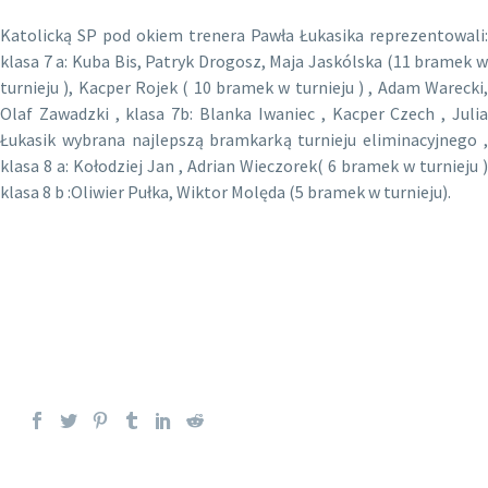
Katolicką SP pod okiem trenera Pawła Łukasika reprezentowali:
klasa 7 a: Kuba Bis, Patryk Drogosz, Maja Jaskólska (11 bramek w
turnieju ), Kacper Rojek ( 10 bramek w turnieju ) , Adam Warecki,
Olaf Zawadzki , klasa 7b: Blanka Iwaniec , Kacper Czech , Julia
Łukasik wybrana najlepszą bramkarką turnieju eliminacyjnego ,
klasa 8 a: Kołodziej Jan , Adrian Wieczorek( 6 bramek w turnieju )
klasa 8 b :Oliwier Pułka, Wiktor Molęda (5 bramek w turnieju).