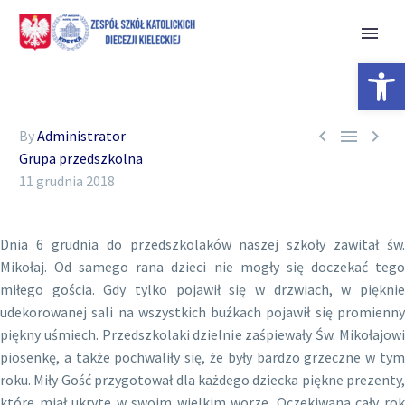
Open 



By
Administrator
Grupa przedszkolna
11 grudnia 2018
Dnia 6 grudnia do przedszkolaków naszej szkoły zawitał św.
Mikołaj. Od samego rana dzieci nie mogły się doczekać tego
miłego gościa. Gdy tylko pojawił się w drzwiach, w pięknie
udekorowanej sali na wszystkich buźkach pojawił się promienny
piękny uśmiech. Przedszkolaki dzielnie zaśpiewały Św. Mikołajowi
piosenkę, a także pochwaliły się, że były bardzo grzeczne w tym
roku. Miły Gość przygotował dla każdego dziecka piękne prezenty,
które miał ukryte w swoim wielkim worze. Oczekiwana cały rok