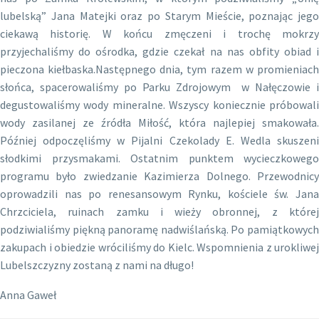
lubelską” Jana Matejki oraz po Starym Mieście, poznając jego
ciekawą historię. W końcu zmęczeni i trochę mokrzy
przyjechaliśmy do ośrodka, gdzie czekał na nas obfity obiad i
pieczona kiełbaska.Następnego dnia, tym razem w promieniach
słońca, spacerowaliśmy po Parku Zdrojowym w Nałęczowie i
degustowaliśmy wody mineralne. Wszyscy koniecznie próbowali
wody zasilanej ze źródła Miłość, która najlepiej smakowała.
Później odpoczęliśmy w Pijalni Czekolady E. Wedla skuszeni
słodkimi przysmakami. Ostatnim punktem wycieczkowego
programu było zwiedzanie Kazimierza Dolnego. Przewodnicy
oprowadzili nas po renesansowym Rynku, kościele św. Jana
Chrzciciela, ruinach zamku i wieży obronnej, z której
podziwialiśmy piękną panoramę nadwiślańską. Po pamiątkowych
zakupach i obiedzie wróciliśmy do Kielc. Wspomnienia z urokliwej
Lubelszczyzny zostaną z nami na długo!
Anna Gaweł