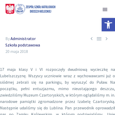
Open 



By
Administrator
Szkoła podstawowa
20 maja 2018
17 maja klasy V i VI rozpoczęły dwudniową wycieczkę na
Lubelszczyznę. Wszyscy uczniowie wraz z wychowawcami już o
siódmej zebrali się na parkingu, by wyruszyć do Puław. Na
początku, pełni entuzjazmu, mimo nieustającego deszczu,
zwiedziliśmy Muzeum Czartoryskich, w którym oglądaliśmy m. in.
narodowe pamiątki zgromadzone przez Izabelę Czartoryską.
Następnie udaliśmy się do Lublina. Pan przewodnik oprowadził
nas po Zamku Królewskim, w którym podziwialiśmy „Unię