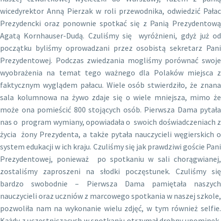
wicedyrektor Anną Pierzak w roli przewodnika, odwiedzić Pałac
Prezydencki oraz ponownie spotkać się z Panią Prezydentową
Agatą Kornhauser-Dudą. Czuliśmy się wyróżnieni, gdyż już od
początku byliśmy oprowadzani przez osobistą sekretarz Pani
Prezydentowej. Podczas zwiedzania mogliśmy porównać swoje
wyobrażenia na temat tego ważnego dla Polaków miejsca z
faktycznym wyglądem pałacu. Wiele osób stwierdziło, że znana
sala kolumnowa na żywo zdaje się o wiele mniejsza, mimo że
może ona pomieścić 800 stojących osób. Pierwsza Dama pytała
nas o program wymiany, opowiadała o swoich doświadczeniach z
życia żony Prezydenta, a także pytała nauczycieli węgierskich o
system edukacji w ich kraju. Czuliśmy się jak prawdziwi goście Pani
Prezydentowej, ponieważ po spotkaniu w sali chorągwianej,
zostaliśmy zaproszeni na słodki poczęstunek. Czuliśmy się
bardzo swobodnie – Pierwsza Dama pamiętała naszych
nauczycieli oraz uczniów z marcowego spotkania w naszej szkole,
pozwoliła nam na wykonanie wielu zdjęć, w tym również selfie.
Każdy z uczestniczących w spotkaniu otrzymał drobny upominek,