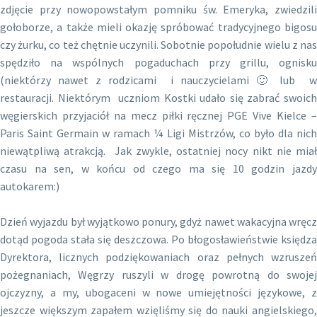
zdjęcie przy nowopowstałym pomniku św. Emeryka, zwiedzili
gołoborze, a także mieli okazję spróbować tradycyjnego bigosu
czy żurku, co też chętnie uczynili. Sobotnie popołudnie wielu z nas
spędziło na wspólnych pogaduchach przy grillu, ognisku
(niektórzy nawet z rodzicami i nauczycielami 🙂 lub w
restauracji. Niektórym uczniom Kostki udało się zabrać swoich
węgierskich przyjaciół na mecz piłki ręcznej PGE Vive Kielce –
Paris Saint Germain w ramach ¼ Ligi Mistrzów, co było dla nich
niewątpliwą atrakcją. Jak zwykle, ostatniej nocy nikt nie miał
czasu na sen, w końcu od czego ma się 10 godzin jazdy
autokarem:)
Dzień wyjazdu był wyjątkowo ponury, gdyż nawet wakacyjna wręcz
dotąd pogoda stała się deszczowa. Po błogosławieństwie księdza
Dyrektora, licznych podziękowaniach oraz pełnych wzruszeń
pożegnaniach, Węgrzy ruszyli w drogę powrotną do swojej
ojczyzny, a my, ubogaceni w nowe umiejętności językowe, z
jeszcze większym zapałem wzięliśmy się do nauki angielskiego,