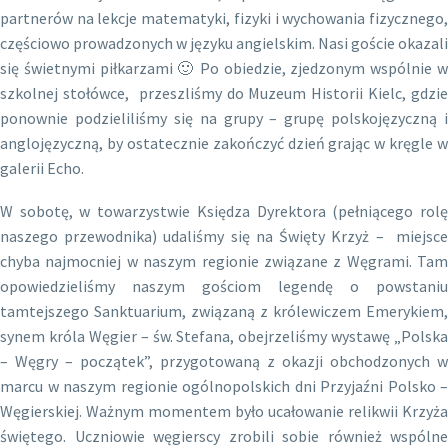
partnerów na lekcje matematyki, fizyki i wychowania fizycznego,
częściowo prowadzonych w języku angielskim. Nasi goście okazali
się świetnymi piłkarzami 🙂 Po obiedzie, zjedzonym wspólnie w
szkolnej stołówce, przeszliśmy do Muzeum Historii Kielc, gdzie
ponownie podzieliliśmy się na grupy – grupę polskojęzyczną i
anglojęzyczną, by ostatecznie zakończyć dzień grając w kręgle w
galerii Echo.
W sobotę, w towarzystwie Księdza Dyrektora (pełniącego rolę
naszego przewodnika) udaliśmy się na Święty Krzyż – miejsce
chyba najmocniej w naszym regionie związane z Węgrami. Tam
opowiedzieliśmy naszym gościom legendę o powstaniu
tamtejszego Sanktuarium, związaną z królewiczem Emerykiem,
synem króla Węgier – św. Stefana, obejrzeliśmy wystawę „Polska
– Węgry – początek”, przygotowaną z okazji obchodzonych w
marcu w naszym regionie ogólnopolskich dni Przyjaźni Polsko –
Węgierskiej. Ważnym momentem było ucałowanie relikwii Krzyża
świętego. Uczniowie węgierscy zrobili sobie również wspólne