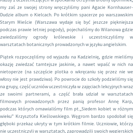
my zaś ze swojej strony wręczyliśmy pani Agacie Kornhauser-
Dudzie album o Kielcach. Po krótkim spacerze po warszawskim
Starym Mieście (Warszawa wydaje się być jeszcze piękniejsza
podczas prawie letniej pogody), pojechaliśmy do Wilanowa gdzie
zwiedzaliśmy ogrody królewskie i uczestniczyliśmy w
warsztatach botanicznych prowadzonych w języku angielskim.
Piątek rozpoczęliśmy od wyjazdu na Kadzielnię, gdzie mieliśmy
okazję zwiedzać tamtejsze jaskinie, a nawet wpaść w nich na
nietoperze (na szczęście plotka o wkręcaniu się przez nie we
włosy nie jest prawdziwa). Po powrocie do szkoły podzieliśmy się
na grupy, część uczniów uczestniczyła w zajęciach lekcyjnych wraz
ze swoimi partnerami, a część brała udział w warsztatach
filmowych prowadzonych przez panią profesor Annę Karp,
podczas których omawialiśmy film pt.„Siedem kobiet w różnym
wieku” Krzysztofa Kieślowskiego. Węgrom bardzo spodobał się
głęboki przekaz ukryty w tym krótkim filmie. Uczniowie, którzy
nie uczestniczyli w warsztatach, zaprowadzili swoich węgierskich