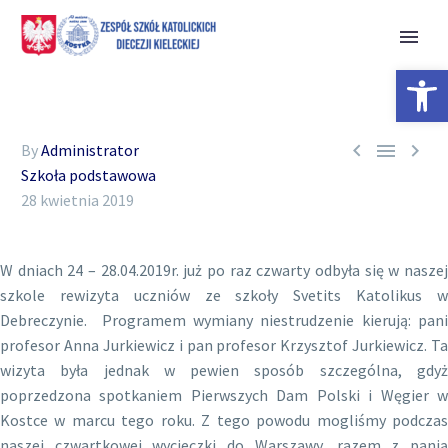
Open 



By
Administrator
Szkoła podstawowa
28 kwietnia 2019
W dniach 24 – 28.04.2019r. już po raz czwarty odbyła się w naszej
szkole rewizyta uczniów ze szkoły Svetits Katolikus w
Debreczynie. Programem wymiany niestrudzenie kierują: pani
profesor Anna Jurkiewicz i pan profesor Krzysztof Jurkiewicz. Ta
wizyta była jednak w pewien sposób szczególna, gdyż
poprzedzona spotkaniem Pierwszych Dam Polski i Węgier w
Kostce w marcu tego roku. Z tego powodu mogliśmy podczas
naszej czwartkowej wycieczki do Warszawy, razem z panią