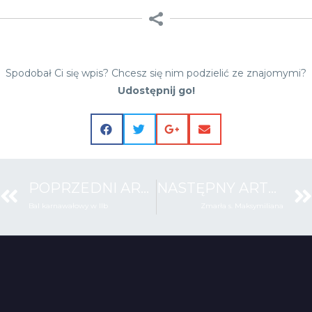
Spodobał Ci się wpis? Chcesz się nim podzielić ze znajomymi?
Udostępnij go!
POPRZEDNI ARTYKUŁ
NASTĘPNY ARTYKUŁ
Bal karnawałowy w IIb
Zmarła s. Maksymiliana