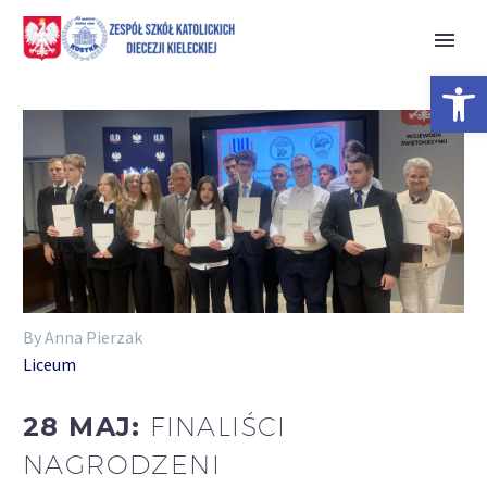
Open 
By Anna Pierzak
Liceum
28 MAJ:
FINALIŚCI
NAGRODZENI