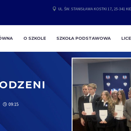
UL. ŚW. STANISŁAWA KOSTKI 17, 25-341 KI
ŁÓWNA
O SZKOLE
SZKOŁA PODSTAWOWA
LIC
RODZENI
09:15