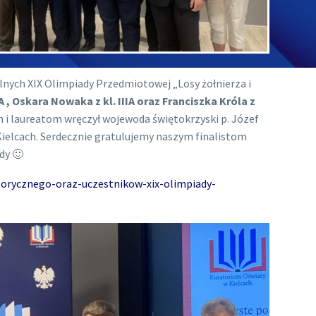
nych XIX Olimpiady Przedmiotowej „Losy żołnierza i
IA , Oskara Nowaka z kl. IIIA oraz Franciszka Króla z
 i laureatom wręczył wojewoda świętokrzyski p. Józef
ielcach. Serdecznie gratulujemy naszym finalistom
dy 🙂
storycznego-oraz-uczestnikow-xix-olimpiady-