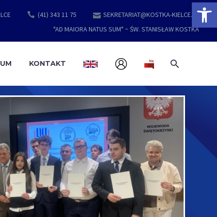
Open 
ELCE
(41) 343 11 75
SEKRETARIAT@KOSTKA-KIELCE.PL
"AD MAIORA NATUS SUM" ~ ŚW. STANISŁAW KOSTKA
EUM
KONTAKT