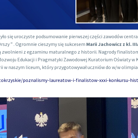
ło się uroczyste podsumowanie pierwszej części zawodów central
 Orszy ” . Ogromnie cieszymy się sukcesem
Marii Jachowicz z kl. II
zwolnieni z egzaminu maturalnego z historii. Nagrody finalistom
 Rozwoju Edukacji i Pragmatyki Zawodowej Kuratorium Oświaty w K
rii w naszym liceum, który przygotowywał uczniów do w/w olimpia
tokrzyskie/poznalismy-laureatow-i-finalistow-xxxi-konkursu-hi