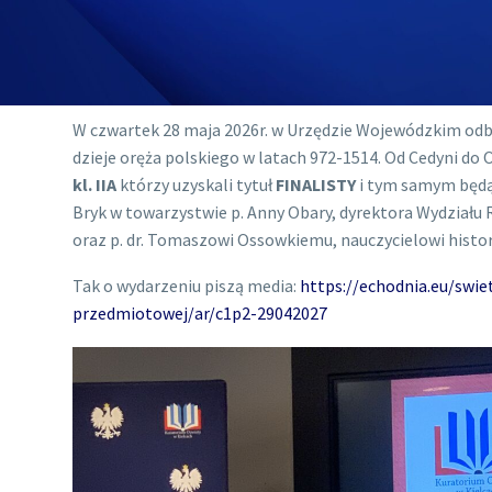
W czwartek 28 maja 2026r. w Urzędzie Wojewódzkim odby
dzieje oręża polskiego w latach 972-1514. Od Cedyni do
kl. IIA
którzy uzyskali tytuł
FINALISTY
i tym samym będą 
Bryk w towarzystwie p. Anny Obary, dyrektora Wydziału
oraz p. dr. Tomaszowi Ossowkiemu, nauczycielowi histo
Tak o wydarzeniu piszą media:
https://echodnia.eu/swie
przedmiotowej/ar/c1p2-29042027