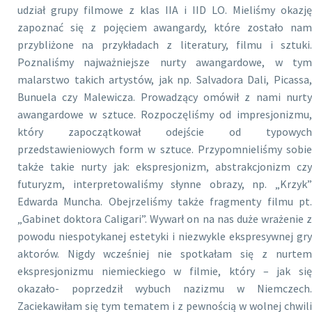
udział grupy filmowe z klas IIA i IID LO. Mieliśmy okazję
zapoznać się z pojęciem awangardy, które zostało nam
przybliżone na przykładach z literatury, filmu i sztuki.
Poznaliśmy najważniejsze nurty awangardowe, w tym
malarstwo takich artystów, jak np. Salvadora Dali, Picassa,
Bunuela czy Malewicza. Prowadzący omówił z nami nurty
awangardowe w sztuce. Rozpoczęliśmy od impresjonizmu,
który zapoczątkował odejście od typowych
przedstawieniowych form w sztuce. Przypomnieliśmy sobie
także takie nurty jak: ekspresjonizm, abstrakcjonizm czy
futuryzm, interpretowaliśmy słynne obrazy, np. „Krzyk”
Edwarda Muncha. Obejrzeliśmy także fragmenty filmu pt.
„Gabinet doktora Caligari”. Wywarł on na nas duże wrażenie z
powodu niespotykanej estetyki i niezwykle ekspresywnej gry
aktorów. Nigdy wcześniej nie spotkałam się z nurtem
ekspresjonizmu niemieckiego w filmie, który – jak się
okazało- poprzedził wybuch nazizmu w Niemczech.
Zaciekawiłam się tym tematem i z pewnością w wolnej chwili