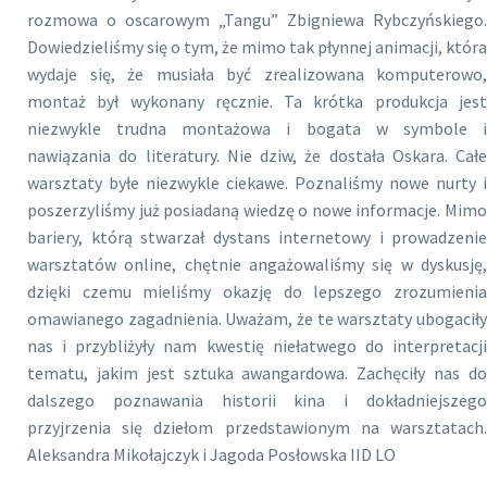
rozmowa o oscarowym „Tangu” Zbigniewa Rybczyńskiego.
Dowiedzieliśmy się o tym, że mimo tak płynnej animacji, która
wydaje się, że musiała być zrealizowana komputerowo,
montaż był wykonany ręcznie. Ta krótka produkcja jest
niezwykle trudna montażowa i bogata w symbole i
nawiązania do literatury. Nie dziw, że dostała Oskara. Całe
warsztaty byłe niezwykle ciekawe. Poznaliśmy nowe nurty i
poszerzyliśmy już posiadaną wiedzę o nowe informacje. Mimo
bariery, którą stwarzał dystans internetowy i prowadzenie
warsztatów online, chętnie angażowaliśmy się w dyskusję,
dzięki czemu mieliśmy okazję do lepszego zrozumienia
omawianego zagadnienia. Uważam, że te warsztaty ubogaciły
nas i przybliżyły nam kwestię niełatwego do interpretacji
tematu, jakim jest sztuka awangardowa. Zachęciły nas do
dalszego poznawania historii kina i dokładniejszego
przyjrzenia się dziełom przedstawionym na warsztatach.
Aleksandra Mikołajczyk i Jagoda Posłowska IID LO