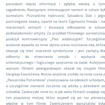
poszukam więcej informacji i zgłębię wiedzę o tym
zagadnieniu. Następnym interesującym nurtem w sztuce był
surrealizm. Poznaliśmy twórczość Salvadora Dali i jego
postrzeganie świata, oparte na teorii Zygmunta Freuda – na
marzeniach sennych i koncepcji odkrywania w sztuce
podświadomości artysty. Za przykład filmowego surrealizmu
posłużył kontrowersyjny „Pies andaluzyjski”. Szczególne
wrażenie wywarła na mnie słynna scena rozcinania oka, która
okazuje się mieć znaczenie symboliczne – jest zachętą dla
odbiorcy do otworzenia umysłu i wyzbycia się
schematycznego i logicznego spojrzenia na świat. Kolejnym
ważnym filmem awangardowym okazał się rosyjski film
Siergieja Eisensteina. Mocne wrażenie zrobiła na mnie scena z
„Pancernika Potomkina” zrealizowana na odeskich schodach,
a szczególnie moment toczenia się wózka z dzieckiem ze
schodów. Zaskoczyło mnie to, w jak wielu filmach znajduje się
ten popularny motyw, który pojawił się po raz pierwszy
właśnie w tym filmie. Zwieńczeniem warsztatów była