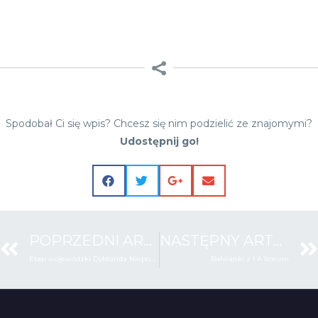
Spodobał Ci się wpis? Chcesz się nim podzielić ze znajomymi?
Udostępnij go!
POPRZEDNI ARTYKUŁ
NASTĘPNY ARTYKUŁ
Etap wojewódzki Dyktanda Niepodległościowego
Bałwanki z I A liceum