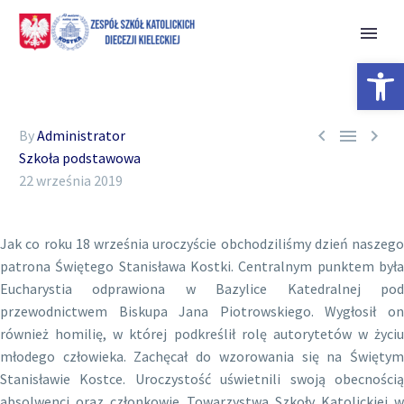
Open 



By
Administrator
Szkoła podstawowa
22 września 2019
Jak co roku 18 września uroczyście obchodziliśmy dzień naszego
patrona Świętego Stanisława Kostki. Centralnym punktem była
Eucharystia odprawiona w Bazylice Katedralnej pod
przewodnictwem Biskupa Jana Piotrowskiego. Wygłosił on
również homilię, w której podkreślił rolę autorytetów w życiu
młodego człowieka. Zachęcał do wzorowania się na Świętym
Stanisławie Kostce. Uroczystość uświetnili swoją obecnością
absolwenci oraz członkowie Towarzystwa Szkoły Katolickiej w