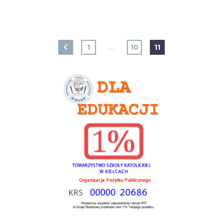
1
…
10
11