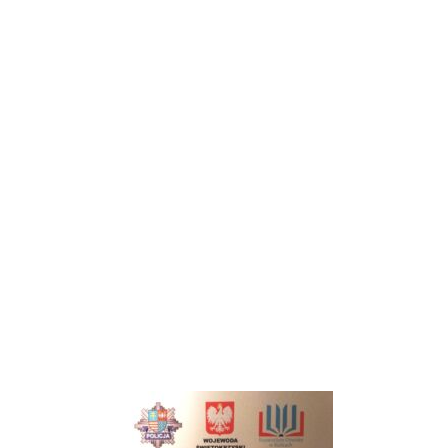
MLEGITYMACJA
Dowiedz się jak uzyskać!
Kliknij tutaj