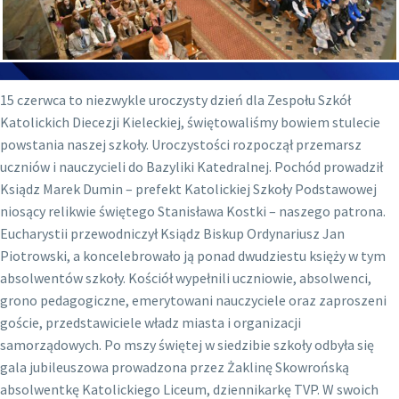
15 czerwca to niezwykle uroczysty dzień dla Zespołu Szkół
Katolickich Diecezji Kieleckiej, świętowaliśmy bowiem stulecie
powstania naszej szkoły. Uroczystości rozpoczął przemarsz
uczniów i nauczycieli do Bazyliki Katedralnej. Pochód prowadził
Ksiądz Marek Dumin – prefekt Katolickiej Szkoły Podstawowej
niosący relikwie świętego Stanisława Kostki – naszego patrona.
Eucharystii przewodniczył Ksiądz Biskup Ordynariusz Jan
Piotrowski, a koncelebrowało ją ponad dwudziestu księży w tym
absolwentów szkoły. Kościół wypełnili uczniowie, absolwenci,
grono pedagogiczne, emerytowani nauczyciele oraz zaproszeni
goście, przedstawiciele władz miasta i organizacji
samorządowych. Po mszy świętej w siedzibie szkoły odbyła się
gala jubileuszowa prowadzona przez Żaklinę Skowrońską
absolwentkę Katolickiego Liceum, dziennikarkę TVP. W swoich