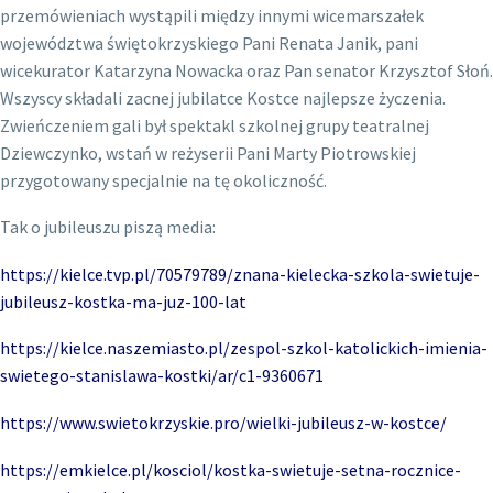
przemówieniach wystąpili między innymi wicemarszałek
województwa świętokrzyskiego Pani Renata Janik, pani
wicekurator Katarzyna Nowacka oraz Pan senator Krzysztof Słoń.
Wszyscy składali zacnej jubilatce Kostce najlepsze życzenia.
Zwieńczeniem gali był spektakl szkolnej grupy teatralnej
Dziewczynko, wstań w reżyserii Pani Marty Piotrowskiej
przygotowany specjalnie na tę okoliczność.
Tak o jubileuszu piszą media:
https://kielce.tvp.pl/70579789/znana-kielecka-szkola-swietuje-
jubileusz-kostka-ma-juz-100-lat
https://kielce.naszemiasto.pl/zespol-szkol-katolickich-imienia-
swietego-stanislawa-kostki/ar/c1-9360671
https://www.swietokrzyskie.pro/wielki-jubileusz-w-kostce/
https://emkielce.pl/kosciol/kostka-swietuje-setna-rocznice-