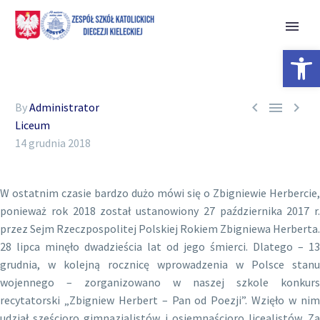
Open 



By
Administrator
Liceum
14 grudnia 2018
W ostatnim czasie bardzo dużo mówi się o Zbigniewie Herbercie,
ponieważ rok 2018 został ustanowiony 27 października 2017 r.
przez Sejm Rzeczpospolitej Polskiej Rokiem Zbigniewa Herberta.
28 lipca minęło dwadzieścia lat od jego śmierci. Dlatego – 13
grudnia, w kolejną rocznicę wprowadzenia w Polsce stanu
wojennego – zorganizowano w naszej szkole konkurs
recytatorski „Zbigniew Herbert – Pan od Poezji”. Wzięło w nim
udział sześcioro gimnazjalistów i osiemnaścioro licealistów. Za