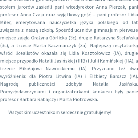
stołem jurorów zasiedli pani wicedyrektor Anna Pierzak, pani
profesor Anna Czaja oraz wyjątkowy gość – pani profesor Lidia
Miler, emerytowana nauczycielka języka polskiego od lat
związana z naszą szkołą. Spośród uczniów gimnazjum pierwsze
miejsce zajęła Grażyna Górlicka (3c), drugie Katarzyna Stefańska
(3c), a trzecie Marta Kaczmarczyk (3a). Najlepszą recytatorką
wśród licealistów okazała się Lidia Kosztołowicz (IA), drugie
miejsce przypadło Natalii Jasińskiej (IIIB) i Julii Kamińskiej (IIA), a
trzecie Mikołajowi Nawrockiemu (IA). Przyznano też dwa
wyróżnienia: dla Piotra Litwina (IA) i Elżbiety Barszcz (IA).
Nagrodę publiczności zdobyła Natalia Jasińska.
Pomysłodawczyniami i organizatorkami konkursu były panie
profesor Barbara Rabajczy i Marta Piotrowska.
Wszystkim uczestnikom serdecznie gratulujemy!