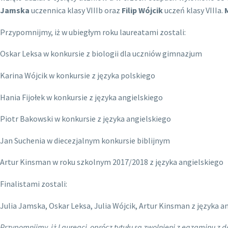
Jamska
uczennica klasy VIIIb oraz
Filip Wójcik
uczeń klasy VIIIa.
Przypomnijmy, iż w ubiegłym roku laureatami zostali:
Oskar Leksa w konkursie z biologii dla uczniów gimnazjum
Karina Wójcik w konkursie z języka polskiego
Hania Fijołek w konkursie z języka angielskiego
Piotr Bakowski w konkursie z języka angielskiego
Jan Suchenia w diecezjalnym konkursie biblijnym
Artur Kinsman w roku szkolnym 2017/2018 z języka angielskiego
Finalistami zostali:
Julia Jamska, Oskar Leksa, Julia Wójcik, Artur Kinsman z języka 
Przypomnijmy, iż Laureaci oprócz tytułu są zwolnieni z egzaminu z d