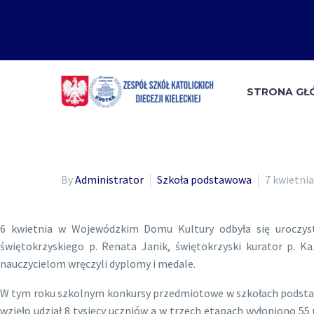
STRONA G
By
Administrator
Szkoła podstawowa
7 kwietnia
6 kwietnia w Wojewódzkim Domu Kultury odbyła się uroczys
świętokrzyskiego p. Renata Janik, świętokrzyski kurator p. K
nauczycielom wręczyli dyplomy i medale.
W tym roku szkolnym konkursy przedmiotowe w szkołach podstawo
wzięło udział 8 tysięcy uczniów a w trzech etapach wyłoniono 55 