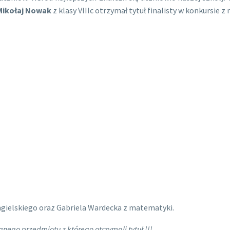
Mikołaj Nowak
z klasy VIIIc otrzymał tytuł finalisty w konkursie 
angielskiego oraz Gabriela Wardecka z matematyki.
anego przedmiotu z którego otrzymali tytuł !!!