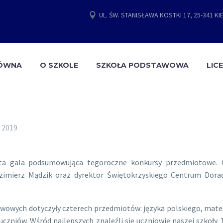
UL. ŚW. STANISŁAWA KOSTKI 17, 25-341 KI
ŁÓWNA
O SZKOLE
SZKOŁA PODSTAWOWA
LIC
 2019
ta gala podsumowująca tegoroczne konkursy przedmiotowe. G
azimierz Mądzik oraz dyrektor Świętokrzyskiego Centrum Dorad
wych dotyczyły czterech przedmiotów: języka polskiego, matemat
uczniów. Wśród najlepszych znaleźli się uczniowie naszej szkoły.