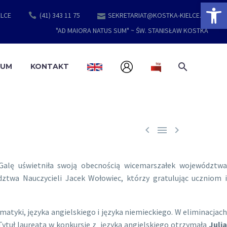
Open 
ELCE
(41) 343 11 75
SEKRETARIAT@KOSTKA-KIELCE.PL
"AD MAIORA NATUS SUM" ~ ŚW. STANISŁAW KOSTKA
EUM
KONTAKT



alę uświetniła swoją obecnością wicemarszałek województwa
ztwa Nauczycieli Jacek Wołowiec, którzy gratulując uczniom i
yki, języka angielskiego i języka niemieckiego. W eliminacjach
 Tytuł laureata w konkursie z języka angielskiego otrzymała
Julia