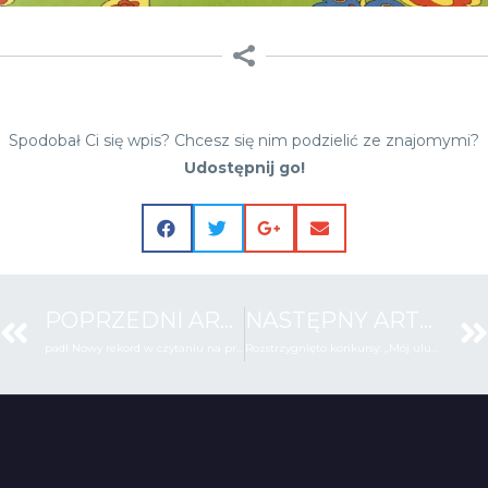
Spodobał Ci się wpis? Chcesz się nim podzielić ze znajomymi?
Udostępnij go!
POPRZEDNI ARTYKUŁ
NASTĘPNY ARTYKUŁ
padł Nowy rekord w czytaniu na przerwie!
Rozstrzygnięto konkursy: „Mój ulubiony bohater książkowy” i „Wymyśl nazwę dla czytelni”