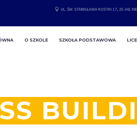
UL. ŚW. STANISŁAWA KOSTKI 17, 25-341 KI
ŁÓWNA
O SZKOLE
SZKOŁA PODSTAWOWA
LIC
SS BUILD