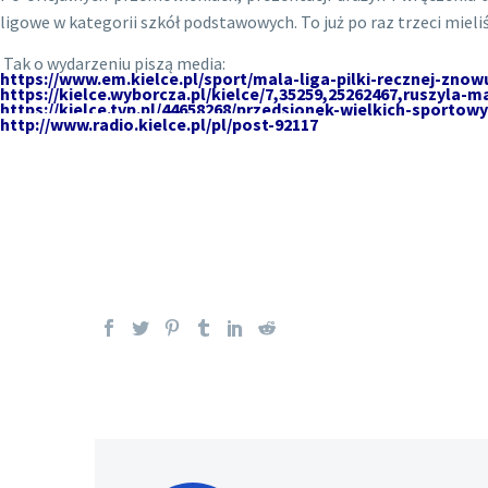
ligowe w kategorii szkół podstawowych. To już po raz trzeci mieli
Tak o wydarzeniu piszą media:
h
t
tps://www.em.kielce.pl/sport/mala-liga-pilki-recznej-zno
https://kielce.wyborcza.pl/kielce/7,35259,25262467,ruszyla-
https://kielce.tvp.pl/44658268/przedsionek-wielkich-sportowy
http://www.radio.kielce.pl/pl/post-92117