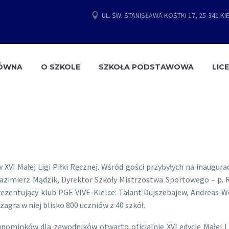
UL. ŚW. STANISŁAWA KOSTKI 17, 25-341 KI
ŁÓWNA
O SZKOLE
SZKOŁA PODSTAWOWA
LIC
XVI Małej Ligi Piłki Ręcznej. Wśród gości przybyłych na inaugurac
Kazimierz Mądzik, Dyrektor Szkoły Mistrzostwa Sportowego – p. R
zentujący klub PGE VIVE-Kielce: Tałant Dujszebajew, Andreas Wo
zagra w niej blisko 800 uczniów z 40 szkół.
upominków dla zawodników otwarto oficjalnie XVI edycję Małej L