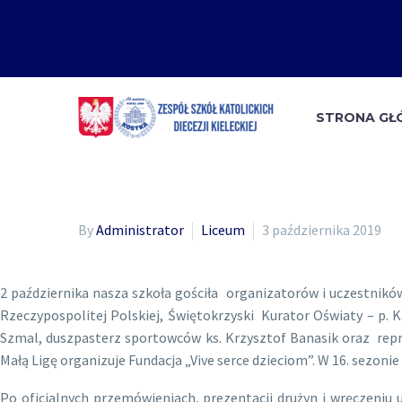
STRONA G
By
Administrator
Liceum
3 października 2019
2 października nasza szkoła gościła organizatorów i uczestników 
Rzeczypospolitej Polskiej, Świętokrzyski Kurator Oświaty – p. 
Szmal, duszpasterz sportowców ks. Krzysztof Banasik oraz repre
Małą Ligę organizuje Fundacja „Vive serce dzieciom”. W 16. sezonie 
Po oficjalnych przemówieniach, prezentacji drużyn i wręczeniu 