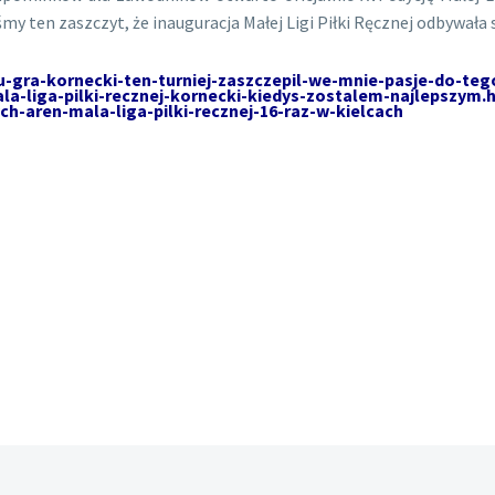
śmy ten zaszczyt, że inauguracja Małej Ligi Piłki Ręcznej odbywała
wu-gra-kornecki-ten-turniej-zaszczepil-we-mnie-pasje-do-teg
mala-liga-pilki-recznej-kornecki-kiedys-zostalem-najlepszym.
ch-aren-mala-liga-pilki-recznej-16-raz-w-kielcach