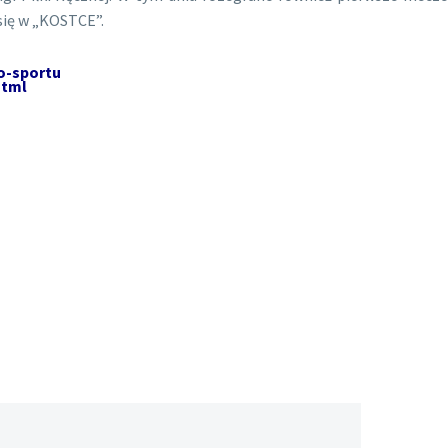
 się w „KOSTCE”.
o-sportu
html