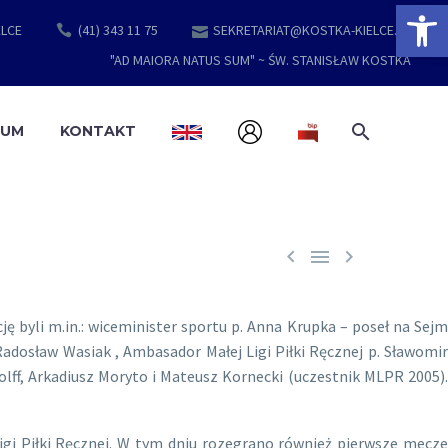
Open 
ELCE
(41) 343 11 75
SEKRETARIAT@KOSTKA-KIELCE.PL
"AD MAIORA NATUS SUM" ~ ŚW. STANISŁAW KOSTKA
EUM
KONTAKT



ję byli m.in.: wiceminister sportu p. Anna Krupka – poseł na Sejm
adosław Wasiak , Ambasador Małej Ligi Piłki Ręcznej p. Sławomir
lff, Arkadiusz Moryto i Mateusz Kornecki (uczestnik MLPR 2005).
igi Piłki Ręcznej. W tym dniu rozegrano również pierwsze mecze