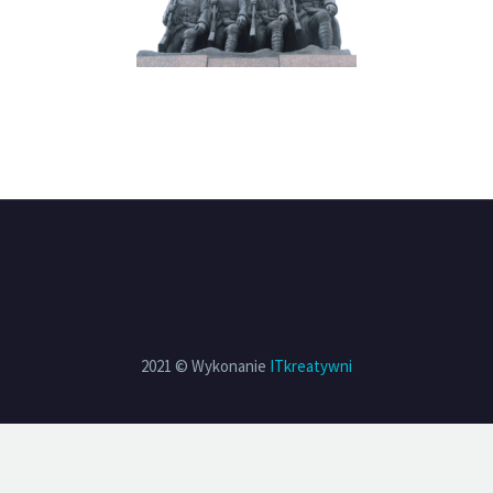
2021 © Wykonanie
ITkreatywni